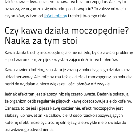
także kawa – bywa czasem uznawanych za moczopędne. Ale czy to
oznacza, że organizm się odwodni po ich wypiciu? To zależy od wielu
czynników, w tym od
ilości kofeiny
i reakcji twojego ciała.
Czy kawa działa moczopędnie?
Nauka za tym stoi
Kawa działa trochę moczopędnie, ale nie na tyle, by sprawić ci problemy
– pod warunkiem, że pijesz wystarczająco dużo innych płynów.
Kawa zawiera kofeinę, substancję znaną z pobudzającego działania na
układ nerwowy. Ale kofeina ma też lekki efekt moczopędny, bo pobudza
nerki do wydalania nieco większej ilości płynów niż zwykle.
Jednak efekt ten jest słabszy, niż się często uważa. Badania pokazują,
że organizm osób regularnie pijących kawę dostosowuje się do kofeiny.
Oznacza to, że jeśli pijesz kawę codziennie, efekt moczopędny jest
słabszy lub nawet znika całkowicie. U osób rzadko spożywających
kofeinę efekt może być trochę silniejszy, ale zwykle nie prowadzi do
prawdziwego odwodnienia.