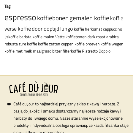
Tagi
espresso
koffiebonen
gemalen koffie
koffie
verse koffie
doorlooptijd
lungo
koffie herkomst
cappuccino
ijskoffie
barista
koffie malen
Vette koffiebonen
dark roast
arabica
robusta
zure koffie
koffie zetten
cuppen
koffie proeven
koffie wegen
koffie met melk
maalgraad
bitter
filterkoffie
Ristretto
Doppio
Café du Jour to najbardziej przyjazny sklep z kawą i herbatą. Z
pasją do jakości i smaku dostarczamy najlepsze rodzaje kawy i
herbaty do Twojego domu. Nasze starannie wyselekcjonowane
produkty i indywidualna obsługa sprawiają, że każda filiżanka staje
się wyjątkowym momentem.