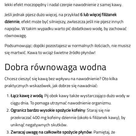
lekki efekt moczopędny i nadal czerpie nawodnienie z samej kawy.
Jeśli jednak pijesz dużo więcej, na przykład
6 lub więcej filiżanek
dziennie
, efekt może być silniejszy, zwłaszcza jeśli nie pijesz innych
napojów. W takim wypadku warto pić dodatkowo wodę, by zachować
równowagę.
Podsumowując: dopóki pozostajesz w normalnych ilościach, nie musisz
się martwić. Kawa to wciąż świetne źródło płynów!
Dobra równowaga wodna
Chcesz cieszyć się kawą bez wpływu na nawodnienie? Oto kilka
praktycznych wskazówek, jak dobrze się nawadniać:
Łącz kawę z wodą
: Pij obok kawy także wystarczająco dużo wody w
ciągu dnia. To pomaga utrzymać nawodnienie organizmu.
Ogranicz bardzo wysokie spożycie kofeiny
: Staraj się nie
przekraczać 400 mg kofeiny dziennie (około 4 filiżanek kawy), by
uniknąć negatywnych skutków.
Zwracaj uwagę na całkowite spożycie płynów
: Pamiętaj, że