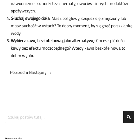
nawodnienie pochodzi też z herbaty, owoców i innych produktów
spożywczych.
Słuchaj swojego ciała
: Masz ból głowy, czujesz się zmęczony lub
masz suchość w ustach? To dobry moment, by sięgnąć po szklankę
wody.
Wybierz kawę bezkofeinową jako alternatywę
: Chcesz pić dużo
kawy bez efektu moczopędnego? Wtedy
kawa bezkofeinowa
to
dobry wybór.
← Poprzedni
Następny →
Search
Sea