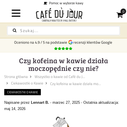
Pomoc w wyborze kawy
Oceniono na
4.9
/
5
na podstawie
recenzji klientów Google
Czy kofeina w kawie działa
moczopędnie czy nie?
Strona główna
Wszystko o kawie od Café du J...
Ciekawostki o Kawie
Czy kofeina w kawie działa mo...
CIEKAWOSTKI O KAWIE
Napisane przez
Lennart B.
-
marzec 27, 2025
-
Ostatnia aktualizacja:
maj 14, 2026