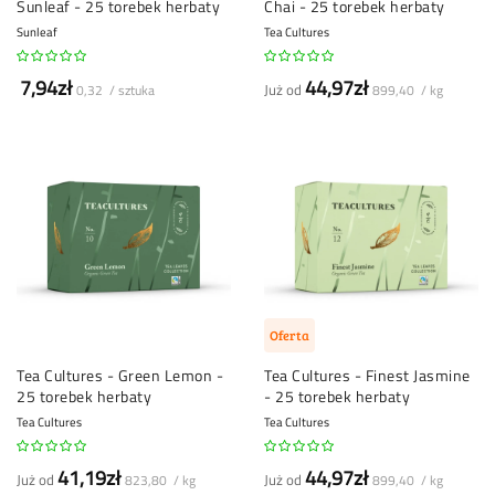
Sunleaf - 25 torebek herbaty
Chai - 25 torebek herbaty
Sunleaf
Tea Cultures
7,94zł
44,97zł
Już od
0,32 / sztuka
899,40 / kg
Oferta
Tea Cultures - Green Lemon -
Tea Cultures - Finest Jasmine
25 torebek herbaty
- 25 torebek herbaty
Tea Cultures
Tea Cultures
41,19zł
44,97zł
Już od
Już od
823,80 / kg
899,40 / kg