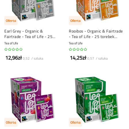
Oferta
Oferta
Earl Grey - Organic &
Rooibos - Organic & Fairtrade
Fairtrade - Tea of Life - 25
- Tea of Life - 25 torebek
torebek herbaty
herbaty
Tea of Life
Tea of Life
12,96zł
14,25zł
0,52 / sztuka
0,57 / sztuka
Oferta
Oferta