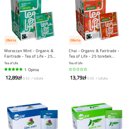
Oferta
Oferta
Moroccan Mint - Organic &
Chai - Organic & Fairtrade -
Fairtrade - Tea of Life - 25
Tea of Life - 25 torebek
torebek herbaty
herbaty
Tea of Life
Tea of Life
1
Opinia
100%
12,89zł
13,79zł
0,52 / sztuka
0,55 / sztuka