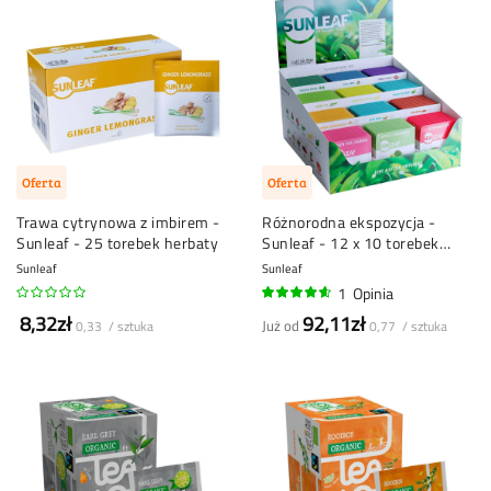
Oferta
Oferta
Trawa cytrynowa z imbirem -
Różnorodna ekspozycja -
Sunleaf - 25 torebek herbaty
Sunleaf - 12 x 10 torebek
herbaty
Sunleaf
Sunleaf
1
Opinia
90%
8,32zł
92,11zł
Już od
0,33 / sztuka
0,77 / sztuka