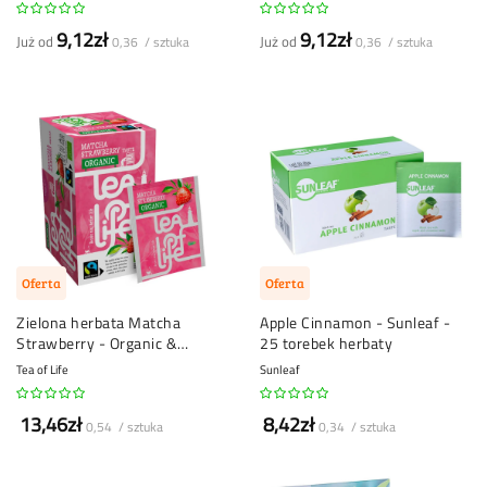
9,12zł
9,12zł
Już od
Już od
0,36 / sztuka
0,36 / sztuka
Oferta
Oferta
Zielona herbata Matcha
Apple Cinnamon - Sunleaf -
Strawberry - Organic &
25 torebek herbaty
Fairtrade - Tea of Life - 25
Tea of Life
Sunleaf
torebek herbaty
13,46zł
8,42zł
0,54 / sztuka
0,34 / sztuka