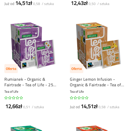
14,51zł
12,43zł
Już od
0,58 / sztuka
0,50 / sztuka
Oferta
Oferta
Rumianek - Organic &
Ginger Lemon Infusion -
Fairtrade - Tea of Life - 25
Organic & Fairtrade - Tea of
torebek herbaty
Life - 25 torebek herbaty
Tea of Life
Tea of Life
12,66zł
14,51zł
Już od
0,51 / sztuka
0,58 / sztuka