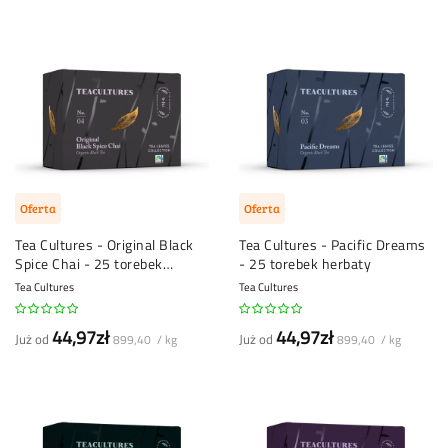
Oferta
Oferta
Tea Cultures - Original Black
Tea Cultures - Pacific Dreams
Spice Chai - 25 torebek
- 25 torebek herbaty
herbaty
Tea Cultures
Tea Cultures
44,97zł
44,97zł
Już od
Już od
899,40 / kg
899,40 / kg