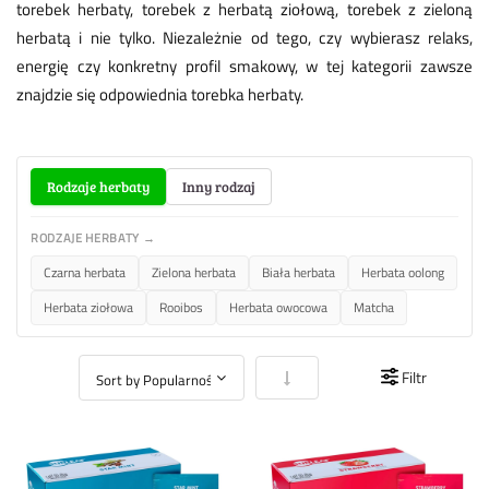
torebek herbaty, torebek z herbatą ziołową, torebek z zieloną
herbatą i nie tylko. Niezależnie od tego, czy wybierasz relaks,
energię czy konkretny profil smakowy, w tej kategorii zawsze
znajdzie się odpowiednia torebka herbaty.
Rodzaje herbaty
Inny rodzaj
RODZAJE HERBATY →
Czarna herbata
Zielona herbata
Biała herbata
Herbata oolong
Herbata ziołowa
Rooibos
Herbata owocowa
Matcha
Ustaw kierunek rosnący
Filtr