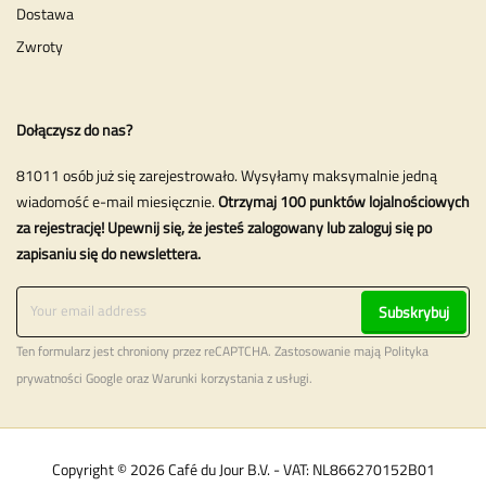
Dostawa
Zwroty
Dołączysz do nas?
81011 osób już się zarejestrowało. Wysyłamy maksymalnie jedną
wiadomość e-mail miesięcznie.
Otrzymaj 100 punktów lojalnościowych
za rejestrację! Upewnij się, że jesteś zalogowany lub zaloguj się po
zapisaniu się do newslettera.
Subskrybuj
Ten formularz jest chroniony przez reCAPTCHA. Zastosowanie mają
Polityka
prywatności
Google oraz
Warunki korzystania z usługi
.
Copyright © 2026 Café du Jour B.V. - VAT: NL866270152B01