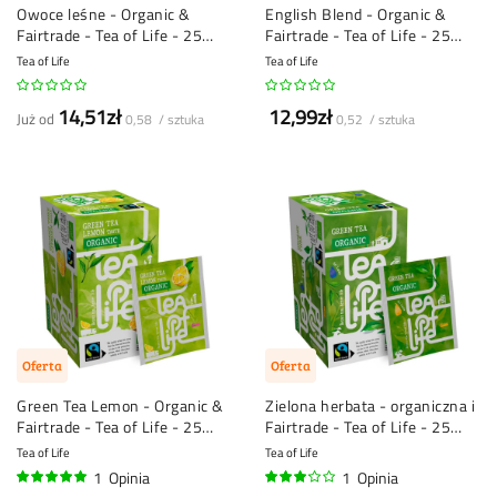
Owoce leśne - Organic &
English Blend - Organic &
Fairtrade - Tea of Life - 25
Fairtrade - Tea of Life - 25
torebek herbaty
torebek herbaty
Tea of Life
Tea of Life
14,51zł
12,99zł
Już od
0,58 / sztuka
0,52 / sztuka
Oferta
Oferta
Green Tea Lemon - Organic &
Zielona herbata - organiczna i
Fairtrade - Tea of Life - 25
Fairtrade - Tea of Life - 25
torebek herbaty
torebek herbaty
Tea of Life
Tea of Life
1
Opinia
1
Opinia
100%
60%