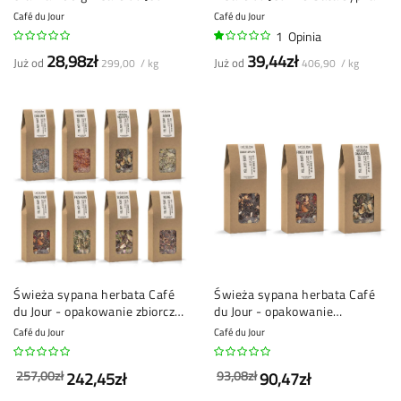
herbata sypana
Café du Jour
Café du Jour
1
Opinia
20%
28,98zł
39,44zł
Już od
Już od
299,00 / kg
406,90 / kg
Świeża sypana herbata Café
Świeża sypana herbata Café
du Jour - opakowanie zbiorcze
du Jour - opakowanie
- 8 x 100 gramów
owocowe - 3 x 100g
Café du Jour
Café du Jour
257,00zł
93,08zł
242,45zł
90,47zł