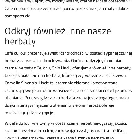
wyrafinowany Cejlon, czy mocny Assam, czarna herbata dostępna w
Café du Jour obiecuje wspaniałą podróż przez smaki, aromaty i dobre
samopoczucie.
Odkryj również inne nasze
herbaty
Café du Jour prezentuje świat różnorodności w postaci sypanej czarnej
herbaty, zapraszając do odkrywania. Oprócz tradycyjnych odmian
czarnej herbaty z Cejlonu, Chin i Indii, oferujemy również inne herbaty,
takie jak biała i zielona herbata, które są wytwarzane z liści krzewu
Camellia Sinensis. Liście te, starannie zbierane i przetwarzane,
zachowują swoje unikalne właściwości, a o ich smaku decyduje proces
utleniania. Podczas gdy czarna herbata znana jest z bogatego smaku
dzięki intensywniejszemu utlenianiu, zielona herbata oferuje
orzeźwiającą i lżejszą opcję.
W Café du Jour wierzymy w dostarczanie herbat najwyższej jakości,
czasami bez dodatku cukru, zachowując czysty aromat i smak liści.
Odkryj świat smaków i ciesz się każdą filiżanką herbaty jako