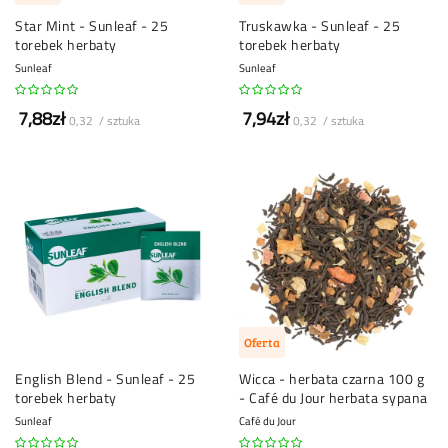
Star Mint - Sunleaf - 25
Truskawka - Sunleaf - 25
torebek herbaty
torebek herbaty
Sunleaf
Sunleaf
7,88zł
7,94zł
0,32 / sztuka
0,32 / sztuka
Oferta
English Blend - Sunleaf - 25
Wicca - herbata czarna 100 g
torebek herbaty
- Café du Jour herbata sypana
Sunleaf
Café du Jour