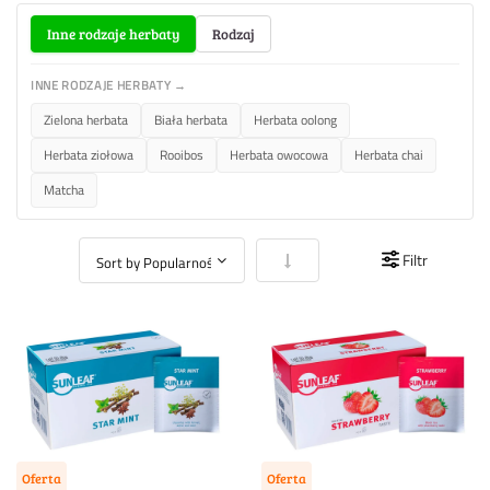
Inne rodzaje herbaty
Rodzaj
INNE RODZAJE HERBATY →
Zielona herbata
Biała herbata
Herbata oolong
Herbata ziołowa
Rooibos
Herbata owocowa
Herbata chai
Matcha
Ustaw kierunek rosnący
Filtr
Oferta
Oferta