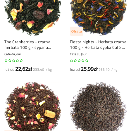
Oferta
The Cranberries - czarna
Fiesta nights - Herbata czarna
herbata 100 g - sypana
100 g - Herbata sypka Café du
herbata Café du Jour
Jour
Café du Jour
Café du Jour
22,62zł
25,99zł
Już od
Już od
233,40 / kg
268,10 / kg