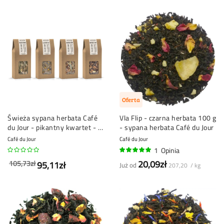
Oferta
Świeża sypana herbata Café
Vla Flip - czarna herbata 100 g
du Jour - pikantny kwartet - 4
- sypana herbata Café du Jour
x 100 g
Café du Jour
Café du Jour
1
Opinia
100%
20,09zł
105,73zł
95,11zł
Już od
207,20 / kg