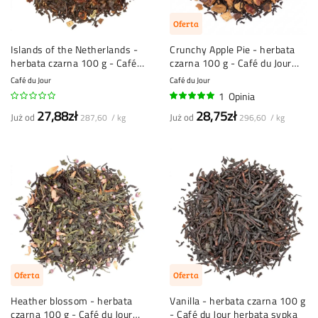
Oferta
Islands of the Netherlands -
Crunchy Apple Pie - herbata
herbata czarna 100 g - Café
czarna 100 g - Café du Jour
du Jour herbata sypana
herbata sypana
Café du Jour
Café du Jour
1
Opinia
100%
27,88zł
28,75zł
Już od
Już od
287,60 / kg
296,60 / kg
Oferta
Oferta
Heather blossom - herbata
Vanilla - herbata czarna 100 g
czarna 100 g - Café du Jour
- Café du Jour herbata sypka