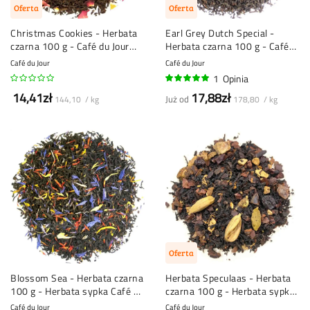
Oferta
Oferta
Christmas Cookies - Herbata
Earl Grey Dutch Special -
czarna 100 g - Café du Jour
Herbata czarna 100 g - Café
herbata sypka
du Jour herbata sypka
Café du Jour
Café du Jour
1
Opinia
100%
14,41zł
17,88zł
Już od
144,10 / kg
178,80 / kg
Oferta
Blossom Sea - Herbata czarna
Herbata Speculaas - Herbata
100 g - Herbata sypka Café du
czarna 100 g - Herbata sypka
Jour
Café du Jour
Café du Jour
Café du Jour