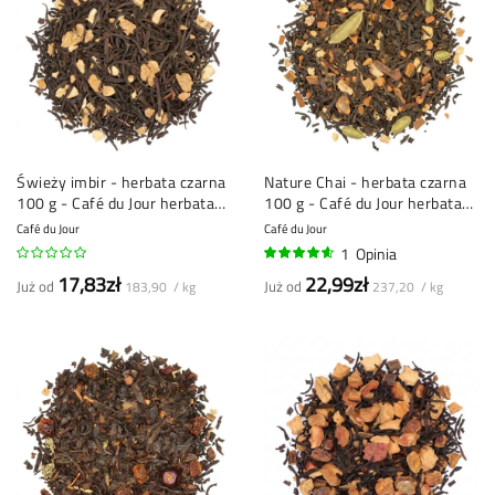
Świeży imbir - herbata czarna
Nature Chai - herbata czarna
100 g - Café du Jour herbata
100 g - Café du Jour herbata
sypka
sypka
Café du Jour
Café du Jour
1
Opinia
90%
17,83zł
22,99zł
Już od
Już od
183,90 / kg
237,20 / kg