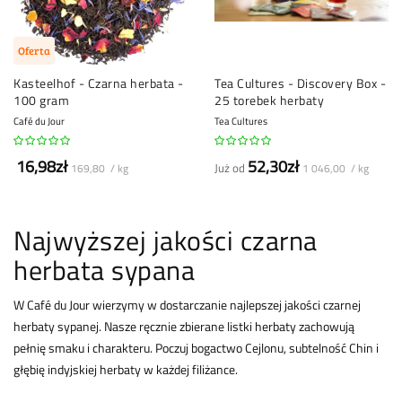
Oferta
Kasteelhof - Czarna herbata -
Tea Cultures - Discovery Box -
100 gram
25 torebek herbaty
Café du Jour
Tea Cultures
16,98zł
52,30zł
Już od
169,80 / kg
1 046,00 / kg
Najwyższej jakości czarna
herbata sypana
W Café du Jour wierzymy w dostarczanie najlepszej jakości czarnej
herbaty sypanej. Nasze ręcznie zbierane listki herbaty zachowują
pełnię smaku i charakteru. Poczuj bogactwo Cejlonu, subtelność Chin i
głębię indyjskiej herbaty w każdej filiżance.