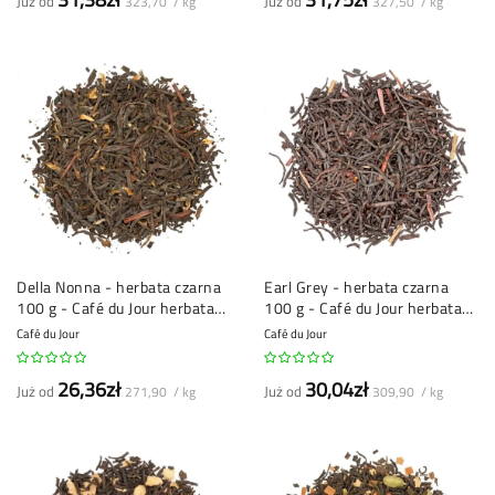
Już od
Już od
323,70 / kg
327,50 / kg
Della Nonna - herbata czarna
Earl Grey - herbata czarna
100 g - Café du Jour herbata
100 g - Café du Jour herbata
sypana
sypka
Café du Jour
Café du Jour
26,36zł
30,04zł
Już od
Już od
271,90 / kg
309,90 / kg