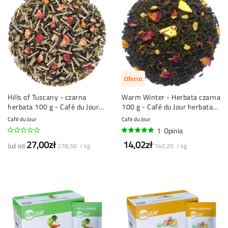
Oferta
Hills of Tuscany - czarna
Warm Winter - Herbata czarna
herbata 100 g - Café du Jour
100 g - Café du Jour herbata
herbata sypana
sypka
Café du Jour
Café du Jour
1
Opinia
100%
27,00zł
14,02zł
Już od
278,50 / kg
140,20 / kg