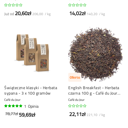
20,60zł
14,02zł
Już od
206,00 / kg
140,20 / kg
Oferta
Świąteczne klasyki - Herbata
English Breakfast - Herbata
sypana - 3 x 100 gramów
czarna 100 g - Café du Jour
Herbata sypka
Café du Jour
Café du Jour
1
Opinia
100%
22,11zł
78,77zł
59,69zł
221,10 / kg