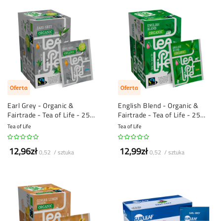
Oferta
Oferta
Earl Grey - Organic &
English Blend - Organic &
Fairtrade - Tea of Life - 25
Fairtrade - Tea of Life - 25
torebek herbaty
torebek herbaty
Tea of Life
Tea of Life
12,96zł
12,99zł
0,52 / sztuka
0,52 / sztuka