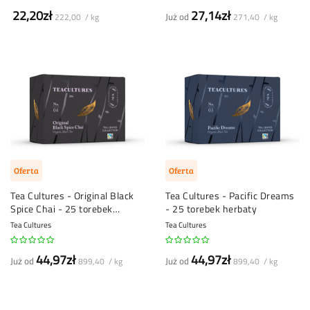
22,20zł
27,14zł
Już od
222,00 / kg
271,40 / kg
Oferta
Oferta
Tea Cultures - Original Black
Tea Cultures - Pacific Dreams
Spice Chai - 25 torebek
- 25 torebek herbaty
herbaty
Tea Cultures
Tea Cultures
44,97zł
44,97zł
Już od
Już od
899,40 / kg
899,40 / kg