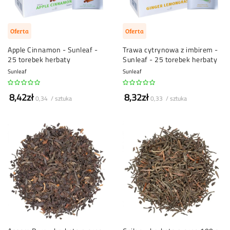
Oferta
Oferta
Apple Cinnamon - Sunleaf -
Trawa cytrynowa z imbirem -
25 torebek herbaty
Sunleaf - 25 torebek herbaty
Sunleaf
Sunleaf
8,42zł
8,32zł
0,34 / sztuka
0,33 / sztuka