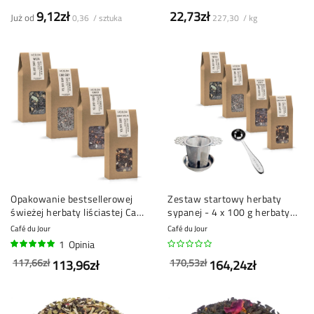
9,12zł
22,73zł
Już od
0,36 / sztuka
227,30 / kg
Opakowanie bestsellerowej
Zestaw startowy herbaty
świeżej herbaty liściastej Café
sypanej - 4 x 100 g herbaty
du Jour
sypanej z sitkiem do herbaty i
Café du Jour
Café du Jour
miarką
1
Opinia
100%
117,66zł
170,53zł
113,96zł
164,24zł