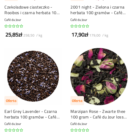
Czekoladowe ciasteczko -
2001 night - Zielona i czarna
Rooibos i czarna herbata 100
herbata 100 gramów - Café
gramów - Café du Jour
du Jour herbata liściasta
Café du Jour
Café du Jour
herbata liściasta
25,85zł
17,90zł
258,50 / kg
179,00 / kg
Oferta
Oferta
Earl Grey Lavender - Czarna
Marzipan Rose - Zwarte thee
herbata 100 gramów - Café
100 gram - Café du Jour losse
du Jour herbata liściasta
thee
Café du Jour
Café du Jour