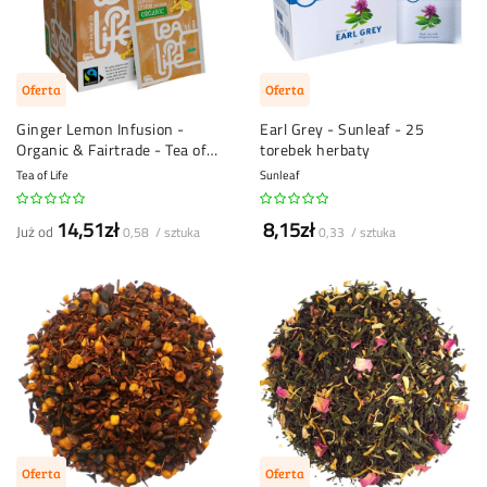
Oferta
Oferta
Ginger Lemon Infusion -
Earl Grey - Sunleaf - 25
Organic & Fairtrade - Tea of
torebek herbaty
Life - 25 torebek herbaty
Tea of Life
Sunleaf
14,51zł
8,15zł
Już od
0,58 / sztuka
0,33 / sztuka
Oferta
Oferta