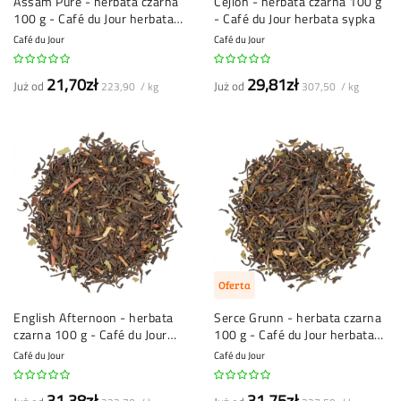
Assam Pure - herbata czarna
Cejlon - herbata czarna 100 g
100 g - Café du Jour herbata
- Café du Jour herbata sypka
sypka
Café du Jour
Café du Jour
21,70zł
29,81zł
Już od
Już od
223,90 / kg
307,50 / kg
Oferta
English Afternoon - herbata
Serce Grunn - herbata czarna
czarna 100 g - Café du Jour
100 g - Café du Jour herbata
herbata sypka
sypana
Café du Jour
Café du Jour
31,38zł
31,75zł