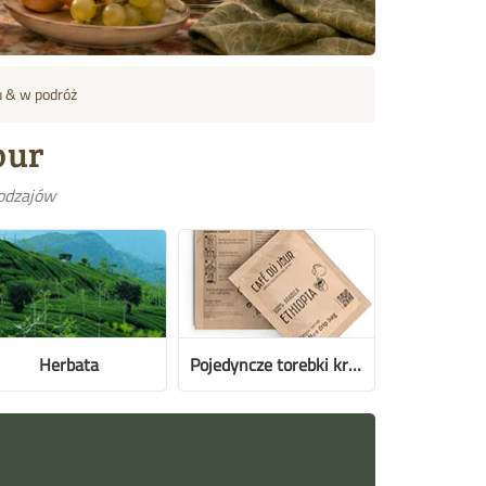
 & w podróż
our
rodzajów
Herbata
Pojedyncze torebki kroplowe