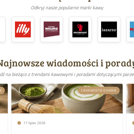
Odkryj nasze popularne marki kawy
Najnowsze wiadomości i porad
dź na bieżąco z trendami kawowymi i poradami dotyczącymi parze
IE
CIEKAWOSTKI O KAWIE
17 lipiec 2026