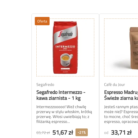
Oferta
Segafredo
Café du Jour
Segafredo Intermezzo -
Espresso Madru
kawa ziarnista - 1 kg
Świeże ziarna 
Intermezzooooo! Weź chwilę
Jesteś rannym ptas
przerwy w stylu włoskim, krótką
może nie)? Espres
przerwę. Włosi uwielbiają to; z
to mocne, choć śre
filiżanką espresso...
espresso, opracowa
51,67 zł
33,71 zł
65,72 zł
od
-21%