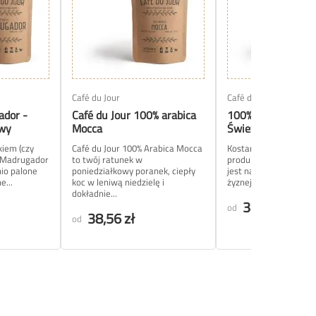
Café du Jour
Café du Jour
ador -
Café du Jour 100% arabica
100% arabica Kost
awy
Mocca
Świeże ziarna ka
kiem (czy
Café du Jour 100% Arabica Mocca
Kostaryka, dumny kraj
o Madrugador
to twój ratunek w
produkujący kawę od 1
io palone
poniedziałkowy poranek, ciepły
jest najbardziej znana
e...
koc w leniwą niedzielę i
żyznej wulkanicznej gle
dokładnie...
38,56 zł
od
38,56 zł
od