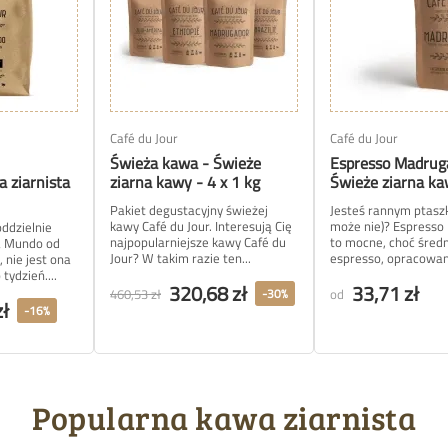
Café du Jour
Café du Jour
Świeża kawa - Świeże
Espresso Madrug
 ziarnista
ziarna kawy - 4 x 1 kg
Świeże ziarna k
Pakiet degustacyjny świeżej
Jesteś rannym ptasz
kawy Café du Jour. Interesują Cię
może nie)? Espress
ddzielnie
najpopularniejsze kawy Café du
to mocne, choć średn
a Mundo od
Jour? W takim razie ten...
espresso, opracowan
 nie jest ona
tydzień....
320,68 zł
33,71 zł
460,53 zł
od
-30%
zł
-16%
Popularna kawa ziarnista