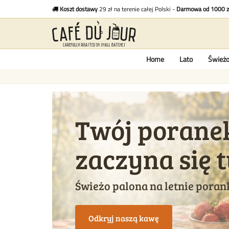
Koszt dostawy
29 zł na terenie całej Polski -
Darmowa od 1000 z
Home
Lato
Świeżo
Twój porane
zaczyna się t
Świeżo palona na letnie porank
Odkryj naszą kawę