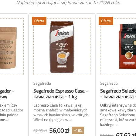
Najlepiej sprzedająca się kawa ziarnista 2026 roku
Oferta
Oferta
Segafredo
Segafredo
gador -
Segafredo Espresso Casa -
Segafredo Selez
kawy
kawa ziarnista - 1 kg
- kawa ziarnista 
zkiem (czy
Espresso Casa to kawa, jaką
Odkryj intensywne d
so Madrugador
można znaleźć w malowniczych
smakowe kawy ziarni
dnio palone
włoskich kawiarniach, w których
Segafredo Selezion
ne...
Włosi czują się jak w...
mieszanki, która zac
każdego...
56,00 zł
67,95 zł
-18%
67,62 z
80,08 zł