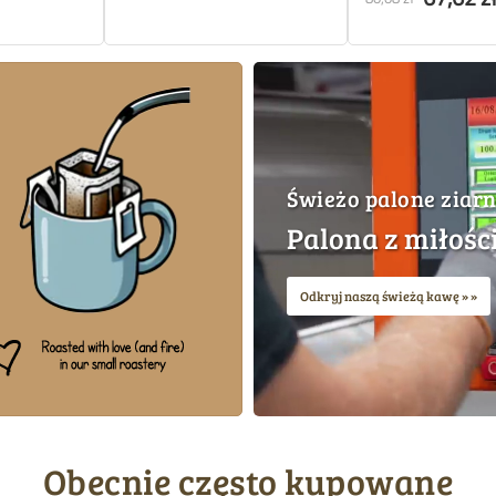
Świeżo palone ziar
Palona z miłośc
Odkryj naszą świeżą kawę »
Obecnie często kupowane