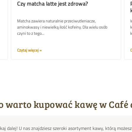
Czy matcha latte jest zdrowa?
Matcha zawiera naturalnie przeciwutleniacze,
I
aminokwasy i niewielką ilość kofeiny. Dla wielu osób
k
czyni to z tego...
k
Czytaj więcej
C
o warto kupować kawę w Café 
ukaj dalej! U nas znajdziesz szeroki asortyment kawy, którą możes