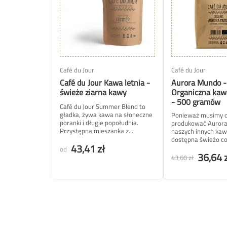
Café du Jour
Café du Jour
Café du Jour Kawa letnia -
Aurora Mundo -
świeże ziarna kawy
Organiczna kawa
- 500 gramów
Café du Jour Summer Blend to
gładka, żywa kawa na słoneczne
Ponieważ musimy o
poranki i długie popołudnia.
produkować Auror
Przystępna mieszanka z...
naszych innych kaw,
dostępna świeżo co 
43,41 zł
od
36,64 
43,60 zł