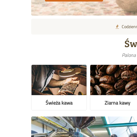
Codzienn
Św
Palona 
Świeża kawa
Ziarna kawy