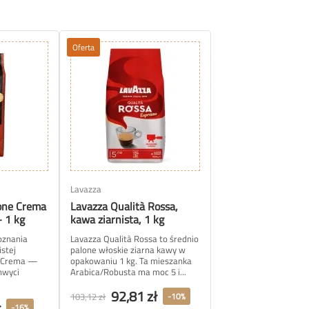
Oferta
Lavazza
ione Crema
Lavazza Qualità Rossa,
- 1 kg
kawa ziarnista, 1 kg
oznania
Lavazza Qualità Rossa to średnio
stej
palone włoskie ziarna kawy w
e Crema —
opakowaniu 1 kg. Ta mieszanka
hwyci
Arabica/Robusta ma moc 5 i...
92,81 zł
103,12 zł
-10%
ł
-16%