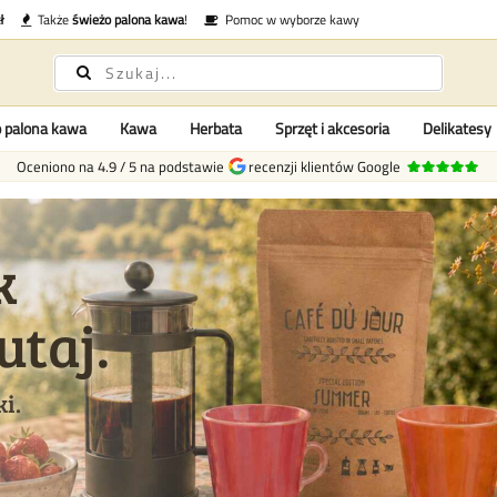
ł
Także
świeżo palona kawa
!
Pomoc w wyborze kawy
 palona kawa
Kawa
Herbata
Sprzęt i akcesoria
Delikatesy
Oceniono na
4.9
/
5
na podstawie
recenzji klientów Google
k
utaj.
i.