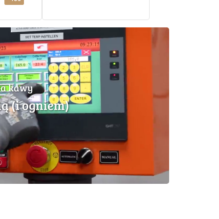
na kawy
ią (i ogniem)