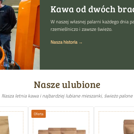
Kawa od dwóch brac
W naszej własnej palarni każdego dnia pa
rzemieślniczo i zawsze świeżo.
Nasza historia →
Nasze ulubione
Nasza letnia kawa i najbardziej lubiane mieszanki, świeżo palone
Oferta