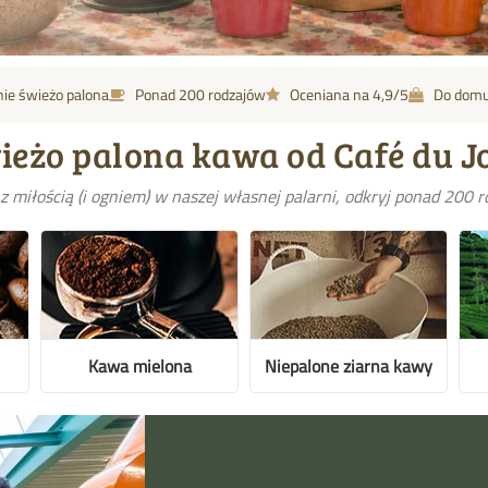
ie świeżo palona
Ponad 200 rodzajów
Oceniana na 4,9/5
Do domu
ieżo palona kawa od Café du J
z miłością (i ogniem) w naszej własnej palarni, odkryj ponad 200 
Kawa mielona
Niepalone ziarna kawy