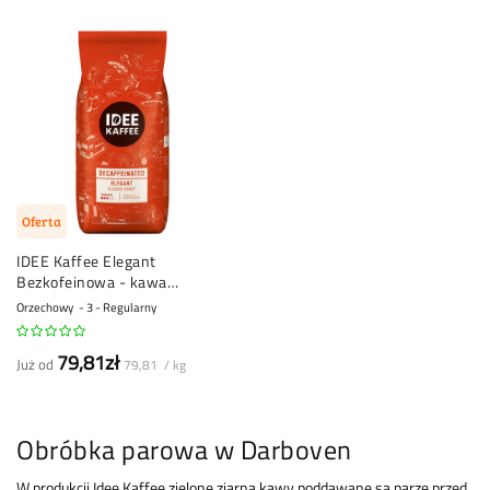
Oferta
IDEE Kaffee Elegant
Bezkofeinowa - kawa
ziarnista - 1 kg
Orzechowy
3 - Regularny
79,81zł
Już od
79,81 / kg
Obróbka parowa w Darboven
W produkcji Idee Kaffee zielone ziarna kawy poddawane są parze przed