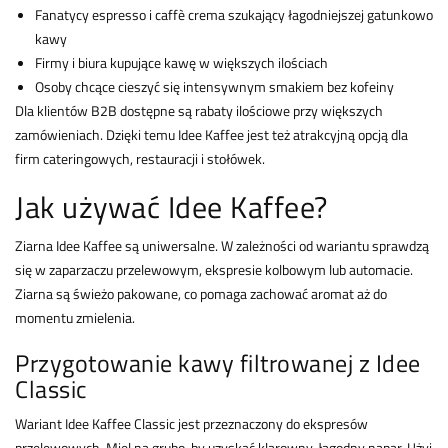
Fanatycy espresso i caffè crema szukający łagodniejszej gatunkowo
kawy
Firmy i biura kupujące kawę w większych ilościach
Osoby chcące cieszyć się intensywnym smakiem bez kofeiny
Dla klientów B2B dostępne są rabaty ilościowe przy większych
zamówieniach. Dzięki temu Idee Kaffee jest też atrakcyjną opcją dla
firm cateringowych, restauracji i stołówek.
Jak używać Idee Kaffee?
Ziarna Idee Kaffee są uniwersalne. W zależności od wariantu sprawdzą
się w zaparzaczu przelewowym, ekspresie kolbowym lub automacie.
Ziarna są świeżo pakowane, co pomaga zachować aromat aż do
momentu zmielenia.
Przygotowanie kawy filtrowanej z Idee
Classic
Wariant Idee Kaffee Classic jest przeznaczony do ekspresów
przelewowych. Miel na grubo, by uzyskać klarowny, łagodny napar. Użyj