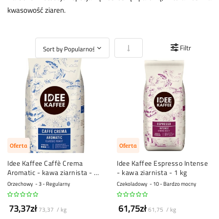
kwasowość ziaren.
Ustaw kierunek rosnący
Filtr
Oferta
Oferta
Idee Kaffee Caffè Crema
Idee Kaffee Espresso Intense
Aromatic - kawa ziarnista - 1
- kawa ziarnista - 1 kg
kg
Orzechowy
3 - Regularny
Czekoladowy
10 - Bardzo mocny
73,37zł
61,75zł
73,37 / kg
61,75 / kg