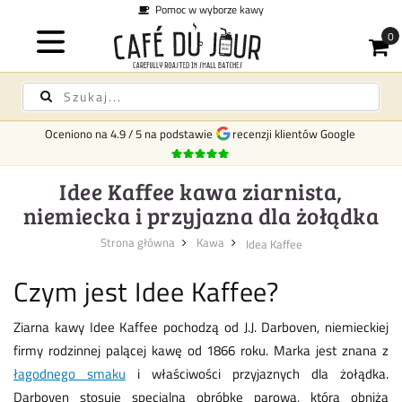
Pomoc w wyborze kawy
K
Oceniono na
4.9
/
5
na podstawie
recenzji klientów Google
Idee Kaffee kawa ziarnista,
niemiecka i przyjazna dla żołądka
Strona główna
Kawa
Idea Kaffee
Czym jest Idee Kaffee?
Ziarna kawy Idee Kaffee pochodzą od J.J. Darboven, niemieckiej
firmy rodzinnej palącej kawę od 1866 roku. Marka jest znana z
łagodnego smaku
i właściwości przyjaznych dla żołądka.
Darboven stosuje specjalną obróbkę parową, która obniża