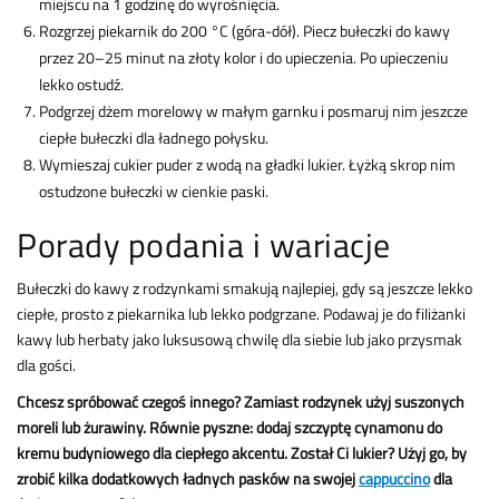
miejscu na 1 godzinę do wyrośnięcia.
Rozgrzej piekarnik do 200 °C (góra-dół). Piecz bułeczki do kawy
przez 20–25 minut na złoty kolor i do upieczenia. Po upieczeniu
lekko ostudź.
Podgrzej dżem morelowy w małym garnku i posmaruj nim jeszcze
ciepłe bułeczki dla ładnego połysku.
Wymieszaj cukier puder z wodą na gładki lukier. Łyżką skrop nim
ostudzone bułeczki w cienkie paski.
Porady podania i wariacje
Bułeczki do kawy z rodzynkami smakują najlepiej, gdy są jeszcze lekko
ciepłe, prosto z piekarnika lub lekko podgrzane. Podawaj je do filiżanki
kawy lub herbaty jako luksusową chwilę dla siebie lub jako przysmak
dla gości.
Chcesz spróbować czegoś innego? Zamiast rodzynek użyj suszonych
moreli lub żurawiny. Równie pyszne: dodaj szczyptę cynamonu do
kremu budyniowego dla ciepłego akcentu. Został Ci lukier? Użyj go, by
zrobić kilka dodatkowych ładnych pasków na swojej
cappuccino
dla