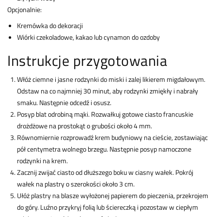
Opcjonalnie:
Kremówka do dekoracji
Wiórki czekoladowe, kakao lub cynamon do ozdoby
Instrukcje przygotowania
Włóż ciemne i jasne rodzynki do miski i zalej likierem migdałowym.
Odstaw na co najmniej 30 minut, aby rodzynki zmiękły i nabrały
smaku. Następnie odcedź i osusz.
Posyp blat odrobiną mąki. Rozwałkuj gotowe ciasto francuskie
drożdżowe na prostokąt o grubości około 4 mm.
Równomiernie rozprowadź krem budyniowy na cieście, zostawiając
pół centymetra wolnego brzegu. Następnie posyp namoczone
rodzynki na krem.
Zacznij zwijać ciasto od dłuższego boku w ciasny wałek. Pokrój
wałek na plastry o szerokości około 3 cm.
Ułóż plastry na blasze wyłożonej papierem do pieczenia, przekrojem
do góry. Luźno przykryj folią lub ściereczką i pozostaw w ciepłym