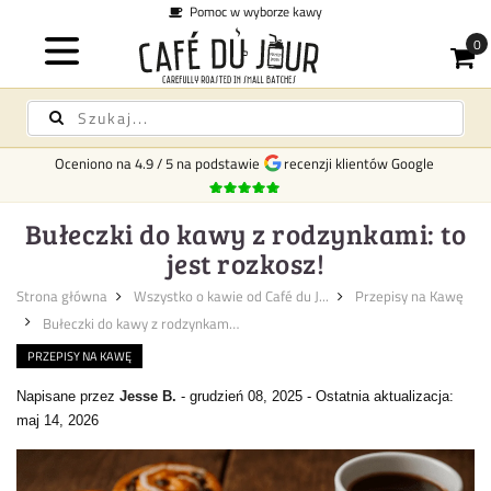
wy
Koszt dostawy
29 zł na
Oceniono na
4.9
/
5
na podstawie
recenzji klientów Google
Bułeczki do kawy z rodzynkami: to
jest rozkosz!
Strona główna
Wszystko o kawie od Café du J...
Przepisy na Kawę
Bułeczki do kawy z rodzynkami...
PRZEPISY NA KAWĘ
Napisane przez
Jesse B.
-
grudzień 08, 2025
-
Ostatnia aktualizacja:
maj 14, 2026