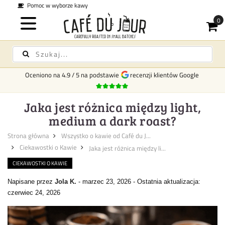
Koszt dostawy
29 zł na terenie całej Polski -
Darmowa od 1000 zł
Oceniono na
4.9
/
5
na podstawie
recenzji klientów Google
Jaka jest różnica między light,
medium a dark roast?
Strona główna
Wszystko o kawie od Café du J...
Ciekawostki o Kawie
Jaka jest różnica między li...
CIEKAWOSTKI O KAWIE
Napisane przez
Jola K.
-
marzec 23, 2026
-
Ostatnia aktualizacja:
czerwiec 24, 2026