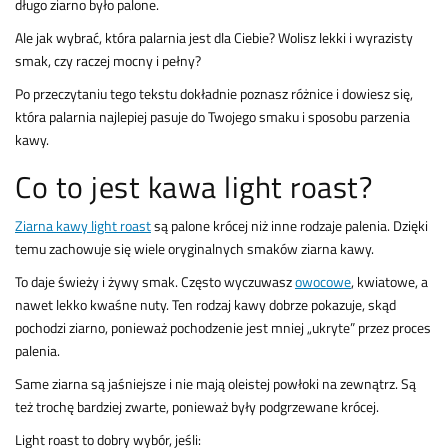
długo ziarno było palone.
Ale jak wybrać, która palarnia jest dla Ciebie? Wolisz lekki i wyrazisty
smak, czy raczej mocny i pełny?
Po przeczytaniu tego tekstu dokładnie poznasz różnice i dowiesz się,
która palarnia najlepiej pasuje do Twojego smaku i sposobu parzenia
kawy.
Co to jest kawa light roast?
Ziarna kawy light roast
są palone krócej niż inne rodzaje palenia. Dzięki
temu zachowuje się wiele oryginalnych smaków ziarna kawy.
To daje świeży i żywy smak. Często wyczuwasz
owocowe
, kwiatowe, a
nawet lekko kwaśne nuty. Ten rodzaj kawy dobrze pokazuje, skąd
pochodzi ziarno, ponieważ pochodzenie jest mniej „ukryte” przez proces
palenia.
Same ziarna są jaśniejsze i nie mają oleistej powłoki na zewnątrz. Są
też trochę bardziej zwarte, ponieważ były podgrzewane krócej.
Light roast to dobry wybór, jeśli: