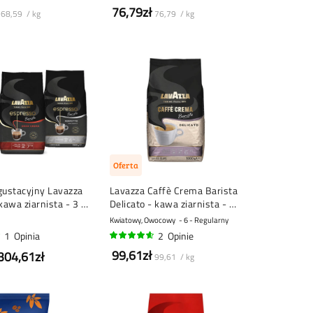
100%
76,79zł
68,59 / kg
76,79 / kg
Oferta
gustacyjny Lavazza
Lavazza Caffè Crema Barista
kawa ziarnista - 3 x
Delicato - kawa ziarnista - 1
kilogram
Kwiatowy, Owocowy
6 - Regularny
1
Opinia
2
Opinie
90%
99,61zł
304,61zł
99,61 / kg