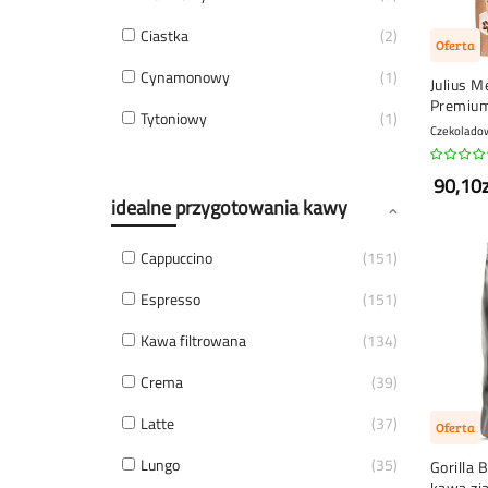
Ciastka
2
Oferta
Cynamonowy
1
Julius M
Premium
Tytoniowy
1
ziarnist
Czekolado
90,10z
idealne przygotowania kawy
Cappuccino
151
Espresso
151
Kawa filtrowana
134
Crema
39
Latte
37
Oferta
Lungo
35
Gorilla 
kawa zia