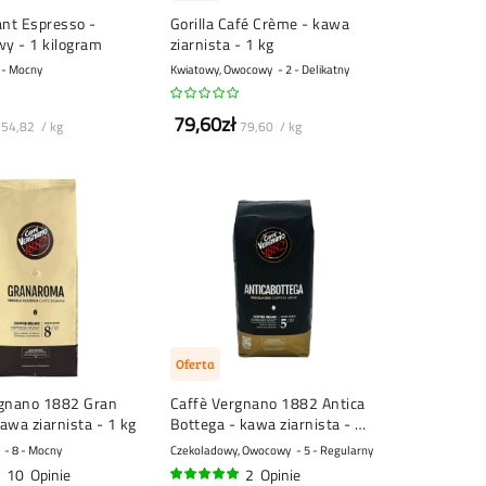
ant Espresso -
Gorilla Café Crème - kawa
wy - 1 kilogram
ziarnista - 1 kg
 - Mocny
Kwiatowy, Owocowy
2 - Delikatny
79,60zł
54,82 / kg
79,60 / kg
Oferta
rgnano 1882 Gran
Caffè Vergnano 1882 Antica
awa ziarnista - 1 kg
Bottega - kawa ziarnista - 1
kg
8 - Mocny
Czekoladowy, Owocowy
5 - Regularny
10
Opinie
2
Opinie