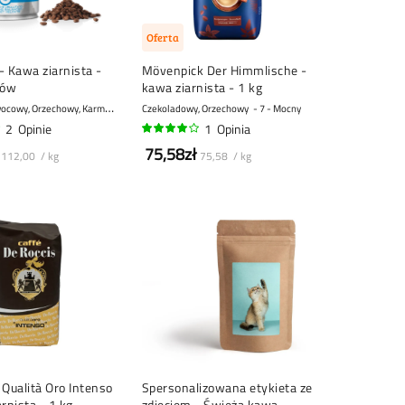
Oferta
 - Kawa ziarnista -
Mövenpick Der Himmlische -
mów
kawa ziarnista - 1 kg
K
wiatowy, Owocowy, Orzechowy, Karmelowy
7 - Mocny
Czekoladowy, Orzechowy
7 - Mocny
2
Opinie
1
Opinia
80%
75,58zł
112,00 / kg
75,58 / kg
 Qualità Oro Intenso
Spersonalizowana etykieta ze
rnista - 1 kg
zdjęciem - Świeża kawa