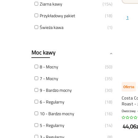
Ziarna kawy
154
Przykładowy pakiet
18
1
Świeża kawa
1
Moc kawy
8 - Mocny
50
7 - Mocny
35
Oferta
9 - Bardzo mocny
30
Costa C
6 - Regularny
18
Roast - 
gram
Owocowy
10 - Bardzo mocny
16
5 - Regularny
14
44,06z
3 - Regularny
8