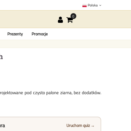
Polska
Prezenty
Promocje
h
projektowane pod czysto palone ziarna, bez dodatków.
ura
Uruchom quiz →