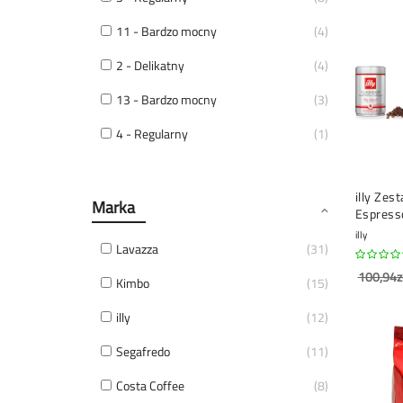
11 - Bardzo mocny
4
2 - Delikatny
4
13 - Bardzo mocny
3
4 - Regularny
1
illy Zes
Marka
Espress
kawa zia
illy
gramów
Lavazza
31
100,94z
Kimbo
15
illy
12
Segafredo
11
Costa Coffee
8