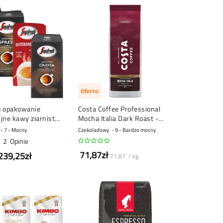
Oferta
o opakowanie
Costa Coffee Professional
jne kawy ziarnistej
Mocha Italia Dark Roast -
kawa ziarnista - 1 kg
larny
7 - Mocny
Czekoladowy
9 - Bardzo mocny
2
Opinie
71,87zł
239,25zł
71,87 / kg