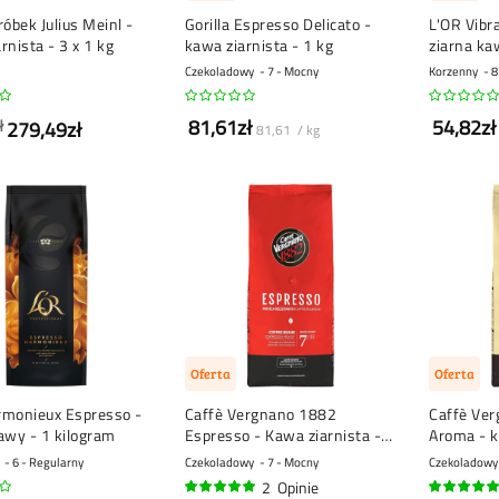
róbek Julius Meinl -
Gorilla Espresso Delicato -
L'OR Vibr
rnista - 3 x 1 kg
kawa ziarnista - 1 kg
ziarna ka
Czekoladowy
7 - Mocny
Korzenny
8
81,61zł
54,82zł
ł
279,49zł
81,61 / kg
Oferta
Oferta
rmonieux Espresso -
Caffè Vergnano 1882
Caffè Ve
awy - 1 kilogram
Espresso - Kawa ziarnista - 1
Aroma - k
kg
6 - Regularny
Czekoladowy
7 - Mocny
Czekoladowy
2
Opinie