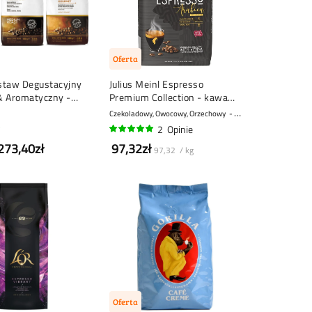
Oferta
staw Degustacyjny
Julius Meinl Espresso
& Aromatyczny -
Premium Collection - kawa
ica - 3 x 1 kg
ziarnista - 1 kg
Czekoladowy, Owocowy, Orzechowy
9 - Bardzo mocny
2
Opinie
100%
273,40zł
97,32zł
97,32 / kg
Oferta