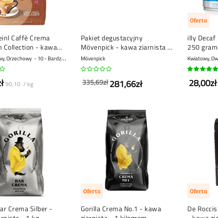
Oferta
einl Caffè Crema
Pakiet degustacyjny
illy Decaf
 Collection - kawa
Mövenpick - kawa ziarnista -
250 gra
a - 1 kg
4 x 1 kg
wy, Orzechowy
10 - Bardzo mocny
Mövenpick
100%
ł
28,00zł
335,69zł
281,66zł
90,10 / kg
Oferta
Oferta
Bar Crema Silber -
Gorilla Crema No.1 - kawa
De Roccis
rnista - 1 kg
ziarnista - 1 kilogram
- kawa zia