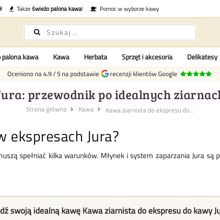
ł
Także
świeżo palona kawa
!
Pomoc w wyborze kawy
 palona kawa
Kawa
Herbata
Sprzęt i akcesoria
Delikatesy
Oceniono na
4.9
/
5
na podstawie
recenzji klientów Google
Jura: przewodnik po idealnych ziarnac
Strona główna
Kawa
Kawa ziarnista do ekspresu do ...
 w ekspresach Jura?
muszą spełniać kilka warunków. Młynek i system zaparzania Jura są 
dź swoją idealną kawę Kawa ziarnista do ekspresu do kawy J