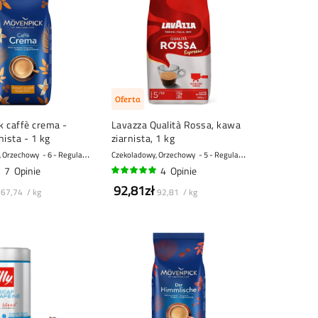
Oferta
 caffè crema -
Lavazza Qualità Rossa, kawa
nista - 1 kg
ziarnista, 1 kg
, Orzechowy
6 - Regularny
Czekoladowy, Orzechowy
5 - Regularny
7
Opinie
4
Opinie
98%
92,81zł
67,74 / kg
92,81 / kg