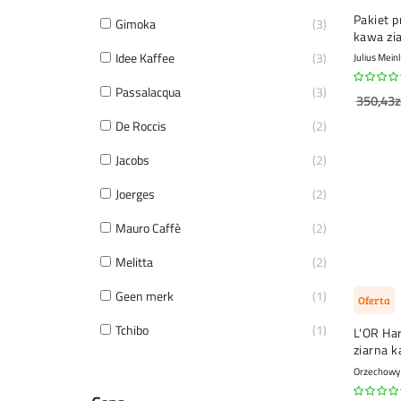
Pakiet p
Gimoka
3
kawa zia
Idee Kaffee
3
Julius Meinl
Passalacqua
3
350,43z
De Roccis
2
Jacobs
2
Joerges
2
Mauro Caffè
2
Melitta
2
Geen merk
1
Oferta
Tchibo
1
L'OR Ha
ziarna k
Orzechowy