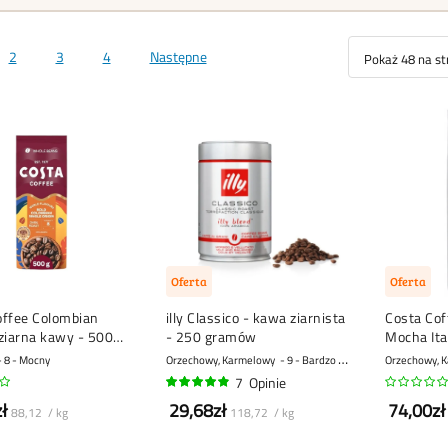
2
3
4
Następne
Oferta
Oferta
offee Colombian
illy Classico - kawa ziarnista
Costa Cof
ziarna kawy - 500
- 250 gramów
Mocha Ita
kawa ziar
8 - Mocny
Orzechowy, Karmelowy
9 - Bardzo mocny
Orzechowy, K
7
Opinie
94%
ł
29,68zł
74,00zł
88,12 / kg
118,72 / kg