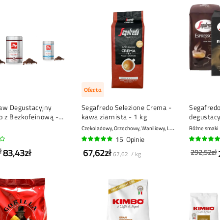
Oferta
taw Degustacyjny
Segafredo Selezione Crema -
Segafred
o z Bezkofeinową -
kawa ziarnista - 1 kg
degustacy
rnista - 3 x 250
4 x 1 kg
C
zekoladowy, Orzechowy, Waniliowy, Lukrecjowy
Różne smaki
6 - Regu
15
Opinie
94%
100%
ł
83,43zł
67,62zł
292,52zł
67,62 / kg