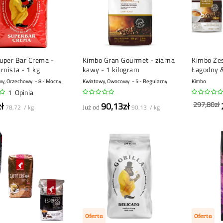
Super Bar Crema -
Kimbo Gran Gourmet - ziarna
Kimbo Ze
rnista - 1 kg
kawy - 1 kilogram
Łagodny 
100% Arab
wy, Orzechowy
8 - Mocny
Kwiatowy, Owocowy
5 - Regularny
Kimbo
1
Opinia
297,80zł
ł
90,13zł
Już od
78,72 / kg
90,13 / kg
Oferta
Oferta