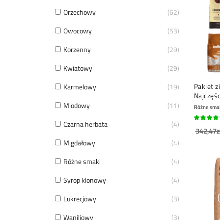
Orzechowy
62
Owocowy
53
Korzenny
29
Kwiatowy
29
Pakiet z
Karmelowy
19
Najczęśc
x 1 kg
Miodowy
11
Różne sma
Czarna herbata
4
96%
342,47z
Migdałowy
4
Różne smaki
4
Syrop klonowy
4
Lukrecjowy
3
Waniliowy
3