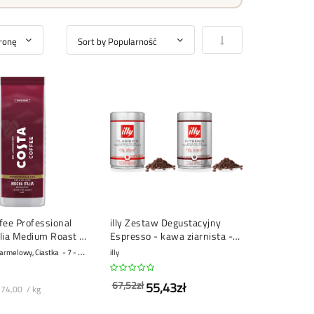
Ustaw kierunek rosną
fee Professional
illy Zestaw Degustacyjny
lia Medium Roast -
Espresso - kawa ziarnista - 2
nista - 1 kg
x 250 gramów
armelowy, Ciastka
7 - Mocny
illy
67,52zł
55,43zł
74,00 / kg