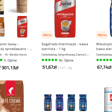
Oferta
Oferta
iaren kawy -
Segafredo Intermezzo - kawa
Mövenpick
iej sprzedawane - 4
ziarnista - 1 kg
kawa ziar
C
zekoladowy, Syrop klonowy, Czarna herbata
ki
10 - Bardzo mocny
Czekoladowy
8 - Mocny
5
Opinie
94
Opinie
95%
97%
51,67zł
67,74zł
ł
301,13zł
51,67 / kg