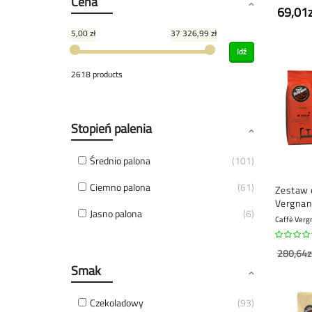
Cena
69,01z
5,00 zł
37 326,99 zł
Idź
2618 products
Stopień palenia
Średnio palona
101
Ciemno palona
61
Zestaw 
Vergnan
Jasno palona
6
ziarnista
Caffè Verg
280,64z
Smak
Czekoladowy
93