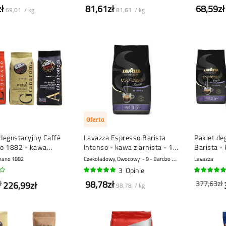
100%
100%
ł
81,61zł
68,59zł
69,01 / kg
81,61 / kg
Oferta
degustacyjny Caffè
Lavazza Espresso Barista
Pakiet de
o 1882 - kawa
Intenso - kawa ziarnista - 1
Barista - 
 - 3 x 1 kg
kg
1 kg
nano 1882
Czekoladowy, Owocowy
9 - Bardzo mocny
Lavazza
3
Opinie
100%
100%
98,78zł
ł
377,63zł
226,99zł
98,78 / kg