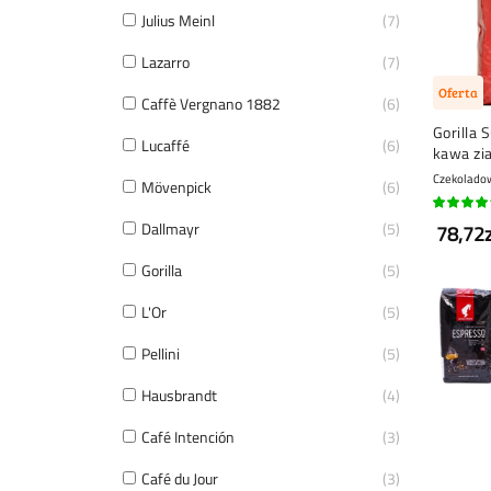
Julius Meinl
7
Lazarro
7
Oferta
Caffè Vergnano 1882
6
Gorilla 
Lucaffé
6
kawa zia
Czekolado
Mövenpick
6
80%
Dallmayr
5
78,72z
Gorilla
5
L'Or
5
Pellini
5
Hausbrandt
4
Café Intención
3
Café du Jour
3