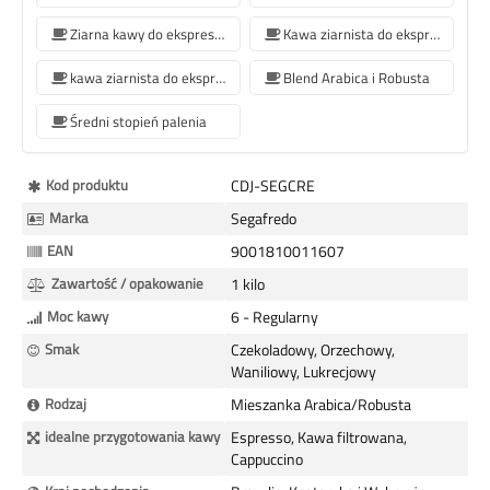
Ziarna kawy do ekspresów Philips
Kawa ziarnista do ekspresu do kawy Krups
kawa ziarnista do ekspresu do kawy Siemens
Blend Arabica i Robusta
Średni stopień palenia
Więcej
Kod produktu
CDJ-SEGCRE
informacji
Marka
Segafredo
EAN
9001810011607
Zawartość / opakowanie
1 kilo
Moc kawy
6 - Regularny
Smak
Czekoladowy, Orzechowy,
Waniliowy, Lukrecjowy
Rodzaj
Mieszanka Arabica/Robusta
idealne przygotowania kawy
Espresso, Kawa filtrowana,
Cappuccino