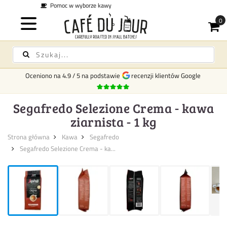
Koszt dostawy
29 zł na terenie całej Polski -
Darmow
Oceniono na
4.9
/
5
na podstawie
recenzji klientów Google
Segafredo Selezione Crema - kawa
ziarnista - 1 kg
Strona główna
Kawa
Segafredo
Segafredo Selezione Crema - ka...