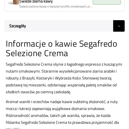
Świeże ziarna kawy
Świeżo palona kawa o lepszym profilu smakowym, aromacie i ogólnej jakości.
Szczegóły
Informacje o kawie Segafredo
Selezione Crema
Segafredo Selezione Crema słynie z łagodnego espresso z kuszącymi
nutami smakowymi. Starannie wyselekcjonowane ziarna arabiki i
robusty z Brazylii, Kostaryki i Wybrzeża Kości Słoniowej tworzą
podstawę tej mieszanki, odsłaniając wspaniałą paletę smaków od
słodkich owoców po ciemną czekoladę.
Aromat wanilii i orzechów nadaje kawie subtelną złożoność, a nuty
mocca i lukrecji zapewniają wyjątkowe doznania smakowe.
Różnorodność aromatów, takich jak wanilia, sprawia, że każda
filiżanka Segafredo Selezione Crema to prawdziwa przyjemność dla