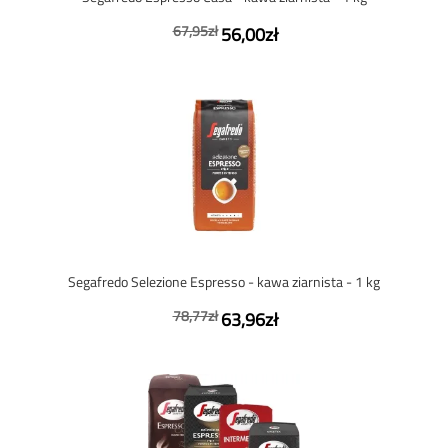
67,95zł
56,00zł
Segafredo Selezione Espresso - kawa ziarnista - 1 kg
78,77zł
63,96zł