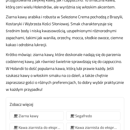
którą ceni wielu Holendrów, ale wyróżnia się włoskim akcentem.
Ziarna kawy arabika i robusta w Selezione Crema pochodzą z Brazylii,
Kostaryki i Wybrzeża Kości Słoniowej. Smak charakteryzuje się
średnim body i niską kwasowością, uzupełnionymi różnorodnymi
zapachami, takimi jak wanilia, orzechy, mocca, słodkie owoce, ciemne
kakao i odrobina lukrecji.
Krótko mówiąc: ziarna kawy, które doskonale nadają się do parzenia
codziennej kawy, jak również świetnie sprawdzają się do cappuccino.
W Holandii to dość popularna kawa, którą lubi prawie każdy. Jeśli
szukasz kawy o włoskim smaku na co dzień, a także chętnie
zapraszasz gości o różnych preferencjach, to dobry wybór praktycznie
w każdym przypadku!
Zobacz więcej
Ziarna kawy
Segafredo
Kawa ziarnista do ekspresu do kawy Jura
Kawa ziarnista do ekspresu do kawy De'Longhi