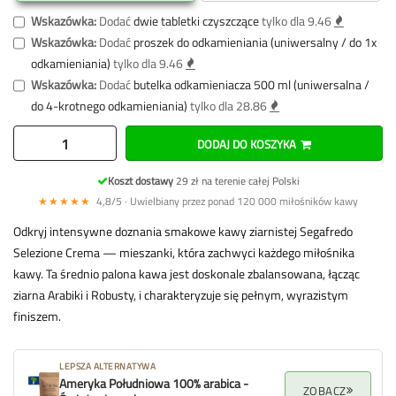
Wskazówka:
Dodać
dwie tabletki czyszczące
tylko dla 9.46
Wskazówka:
Dodać
proszek do odkamieniania (uniwersalny / do 1x
odkamieniania)
tylko dla 9.46
Wskazówka:
Dodać
butelka odkamieniacza 500 ml (uniwersalna /
do 4-krotnego odkamieniania)
tylko dla 28.86
DODAJ DO KOSZYKA
Koszt dostawy
29 zł na terenie całej Polski
★★★★★
4,8/5 · Uwielbiany przez ponad 120 000 miłośników kawy
Odkryj intensywne doznania smakowe kawy ziarnistej Segafredo
Selezione Crema — mieszanki, która zachwyci każdego miłośnika
kawy. Ta średnio palona kawa jest doskonale zbalansowana, łącząc
ziarna Arabiki i Robusty, i charakteryzuje się pełnym, wyrazistym
finiszem.
LEPSZA ALTERNATYWA
Ameryka Południowa 100% arabica -
ZOBACZ