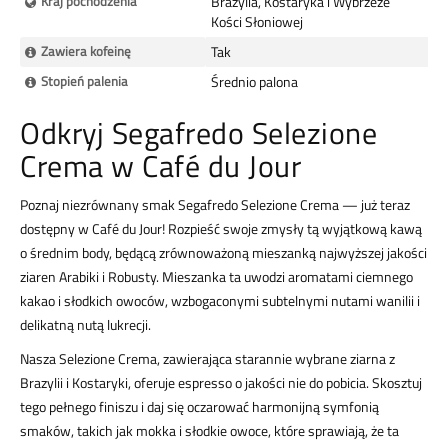
Kraj pochodzenia
Brazylia, Kostaryka i Wybrzeże
Kości Słoniowej
Zawiera kofeinę
Tak
Stopień palenia
Średnio palona
Odkryj Segafredo Selezione
Crema w Café du Jour
Poznaj niezrównany smak Segafredo Selezione Crema — już teraz
dostępny w Café du Jour! Rozpieść swoje zmysły tą wyjątkową kawą
o średnim body, będącą zrównoważoną mieszanką najwyższej jakości
ziaren Arabiki i Robusty. Mieszanka ta uwodzi aromatami ciemnego
kakao i słodkich owoców, wzbogaconymi subtelnymi nutami wanilii i
delikatną nutą lukrecji.
Nasza Selezione Crema, zawierająca starannie wybrane ziarna z
Brazylii i Kostaryki, oferuje espresso o jakości nie do pobicia. Skosztuj
tego pełnego finiszu i daj się oczarować harmonijną symfonią
smaków, takich jak mokka i słodkie owoce, które sprawiają, że ta