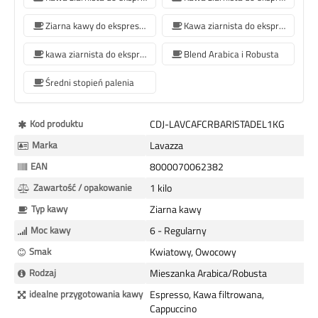
Ziarna kawy do ekspresów Philips
Kawa ziarnista do ekspresu do kawy Krups
kawa ziarnista do ekspresu do kawy Siemens
Blend Arabica i Robusta
Średni stopień palenia
Więcej
Kod produktu
CDJ-LAVCAFCRBARISTADEL1KG
informacji
Marka
Lavazza
EAN
8000070062382
Zawartość / opakowanie
1 kilo
Typ kawy
Ziarna kawy
Moc kawy
6 - Regularny
Smak
Kwiatowy, Owocowy
Rodzaj
Mieszanka Arabica/Robusta
idealne przygotowania kawy
Espresso, Kawa filtrowana,
Cappuccino