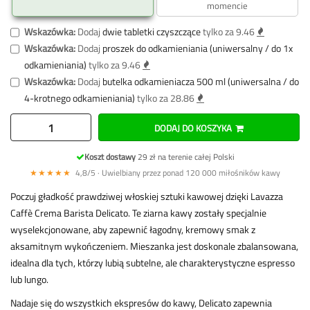
momencie
Wskazówka:
Dodaj
dwie tabletki czyszczące
tylko za 9.46
Wskazówka:
Dodaj
proszek do odkamieniania (uniwersalny / do 1x
odkamieniania)
tylko za 9.46
Wskazówka:
Dodaj
butelka odkamieniacza 500 ml (uniwersalna / do
4-krotnego odkamieniania)
tylko za 28.86
DODAJ DO KOSZYKA
Koszt dostawy
29 zł na terenie całej Polski
★★★★★
4,8/5 · Uwielbiany przez ponad 120 000 miłośników kawy
Poczuj gładkość prawdziwej włoskiej sztuki kawowej dzięki Lavazza
Caffè Crema Barista Delicato. Te ziarna kawy zostały specjalnie
wyselekcjonowane, aby zapewnić łagodny, kremowy smak z
aksamitnym wykończeniem. Mieszanka jest doskonale zbalansowana,
idealna dla tych, którzy lubią subtelne, ale charakterystyczne espresso
lub lungo.
Nadaje się do wszystkich ekspresów do kawy, Delicato zapewnia