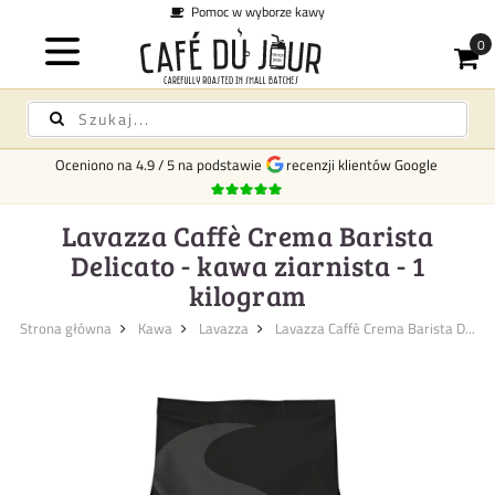
borze kawy
Koszt dostawy
Oceniono na
4.9
/
5
na podstawie
recenzji klientów Google
Lavazza Caffè Crema Barista
Delicato - kawa ziarnista - 1
kilogram
Strona główna
Kawa
Lavazza
Lavazza Caffè Crema Barista D...