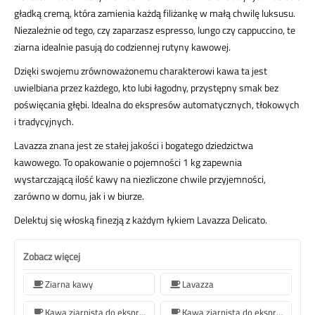
gładką cremą, która zamienia każdą filiżankę w małą chwilę luksusu.
Niezależnie od tego, czy zaparzasz espresso, lungo czy cappuccino, te
ziarna idealnie pasują do codziennej rutyny kawowej.
Dzięki swojemu zrównoważonemu charakterowi kawa ta jest
uwielbiana przez każdego, kto lubi łagodny, przystępny smak bez
poświęcania głębi. Idealna do ekspresów automatycznych, tłokowych
i tradycyjnych.
Lavazza znana jest ze stałej jakości i bogatego dziedzictwa
kawowego. To opakowanie o pojemności 1 kg zapewnia
wystarczającą ilość kawy na niezliczone chwile przyjemności,
zarówno w domu, jak i w biurze.
Delektuj się włoską finezją z każdym łykiem Lavazza Delicato.
Zobacz więcej
Ziarna kawy
Lavazza
Kawa ziarnista do ekspresu do kawy Jura
Kawa ziarnista do ekspresu do kawy De'Longhi