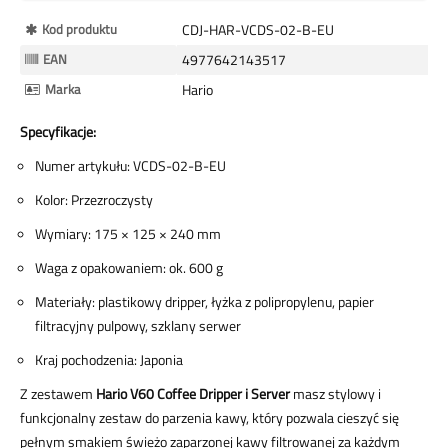
Więcej
Kod produktu
CDJ-HAR-VCDS-02-B-EU
informacji
EAN
4977642143517
Marka
Hario
Specyfikacje:
Numer artykułu: VCDS-02-B-EU
Kolor: Przezroczysty
Wymiary: 175 × 125 × 240 mm
Waga z opakowaniem: ok. 600 g
Materiały: plastikowy dripper, łyżka z polipropylenu, papier
filtracyjny pulpowy, szklany serwer
Kraj pochodzenia: Japonia
Z zestawem
Hario V60 Coffee Dripper i Server
masz stylowy i
funkcjonalny zestaw do parzenia kawy, który pozwala cieszyć się
pełnym smakiem świeżo zaparzonej kawy filtrowanej za każdym