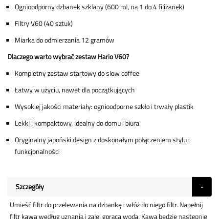
Ognioodporny dzbanek szklany (600 ml, na 1 do 4 filiżanek)
Filtry V60 (40 sztuk)
Miarka do odmierzania 12 gramów
Dlaczego warto wybrać zestaw Hario V60?
Kompletny zestaw startowy do slow coffee
Łatwy w użyciu, nawet dla początkujących
Wysokiej jakości materiały: ognioodporne szkło i trwały plastik
Lekki i kompaktowy, idealny do domu i biura
Oryginalny japoński design z doskonałym połączeniem stylu i
funkcjonalności
Szczegóły
Umieść filtr do przelewania na dzbankę i włóż do niego filtr. Napełnij
filtr kawą według uznania i zalej gorącą wodą. Kawa będzie następnie