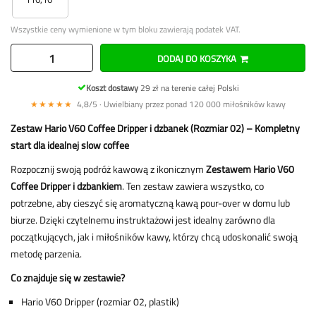
Wszystkie ceny wymienione w tym bloku zawierają podatek VAT.
DODAJ DO KOSZYKA
Koszt dostawy
29 zł na terenie całej Polski
★★★★★
4,8/5 · Uwielbiany przez ponad 120 000 miłośników kawy
Zestaw Hario V60 Coffee Dripper i dzbanek (Rozmiar 02) – Kompletny
start dla idealnej slow coffee
Rozpocznij swoją podróż kawową z ikonicznym
Zestawem Hario V60
Coffee Dripper i dzbankiem
. Ten zestaw zawiera wszystko, co
potrzebne, aby cieszyć się aromatyczną kawą pour-over w domu lub
biurze. Dzięki czytelnemu instruktażowi jest idealny zarówno dla
początkujących, jak i miłośników kawy, którzy chcą udoskonalić swoją
metodę parzenia.
Co znajduje się w zestawie?
Hario V60 Dripper (rozmiar 02, plastik)