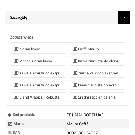
Szczegóły
Zobacz więcej
Ziarna kawy
Caffè Mauro
Mocne ziarna kawy
Kawa ziarnista do ekspresu do kawy Jura
Kawa ziarnista do ekspresu do kawy De'Longhi
Ziarna kawy do ekspresów Philips
Kawa ziarnista do ekspresu do kawy Krups
kawa ziarnista do ekspresu do kawy Siemens
Blend Arabica i Robusta
Średni stopień palenia
Więcej
Kod produktu
CDJ-MAURODELUXE
informacji
Marka
Mauro Caffè
EAN
8002530164827