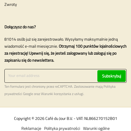
Zwroty
Dołączysz do nas?
81014 osób już się zarejestrowało. Wysyłamy maksymalnie jedną
wiadomość e-mail miesięcznie.
Otrzymaj 100 punktów lojalnościowych
za rejestrację! Upewnij się, że jesteś zalogowany lub zaloguj się po
zapisaniu się do newslettera.
Subskrybuj
Ten formularz jest chroniony przez reCAPTCHA. Zastosowanie mają
Polityka
prywatności
Google oraz
Warunki korzystania z usługi
.
Copyright © 2026 Café du Jour B.V. - VAT: NL866270152B01
Reklamacje
Polityka prywatności
Warunki ogólne