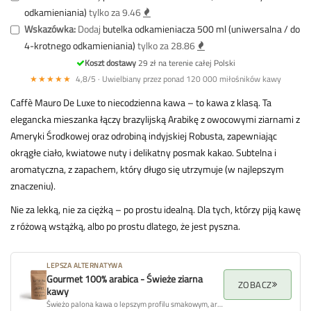
odkamieniania)
tylko za 9.46
Wskazówka:
Dodaj
butelka odkamieniacza 500 ml (uniwersalna / do
4-krotnego odkamieniania)
tylko za 28.86
Koszt dostawy
29 zł na terenie całej Polski
★★★★★
4,8/5 · Uwielbiany przez ponad 120 000 miłośników kawy
Caffè Mauro De Luxe to niecodzienna kawa – to kawa z klasą. Ta
elegancka mieszanka łączy brazylijską Arabikę z owocowymi ziarnami z
Ameryki Środkowej oraz odrobiną indyjskiej Robusta, zapewniając
okrągłe ciało, kwiatowe nuty i delikatny posmak kakao. Subtelna i
aromatyczna, z zapachem, który długo się utrzymuje (w najlepszym
znaczeniu).
Nie za lekką, nie za ciężką – po prostu idealną. Dla tych, którzy piją kawę
z różową wstążką, albo po prostu dlatego, że jest pyszna.
LEPSZA ALTERNATYWA
Gourmet 100% arabica - Świeże ziarna
ZOBACZ
kawy
Świeżo palona kawa o lepszym profilu smakowym, aromacie i ogólnej jakości.