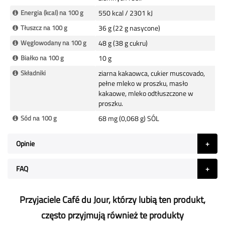
Energia (kcal) na 100 g
550 kcal / 2301 kJ
Tłuszcz na 100 g
36 g (22 g nasycone)
Węglowodany na 100 g
48 g (38 g cukru)
Białko na 100 g
10 g
Składniki
ziarna kakaowca, cukier muscovado,
pełne mleko w proszku, masło
kakaowe, mleko odtłuszczone w
proszku.
Sód na 100 g
68 mg (0,068 g) SÓL
Opinie
FAQ
Przyjaciele Café du Jour, którzy lubią ten produkt,
często przyjmują również te produkty