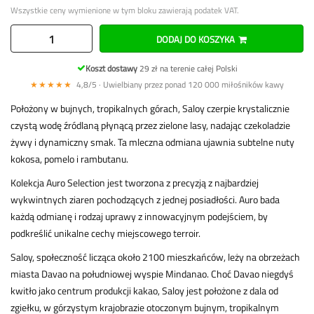
Wszystkie ceny wymienione w tym bloku zawierają podatek VAT.
DODAJ DO KOSZYKA
Koszt dostawy
29 zł na terenie całej Polski
★★★★★
4,8/5 · Uwielbiany przez ponad 120 000 miłośników kawy
Położony w bujnych, tropikalnych górach, Saloy czerpie krystalicznie
czystą wodę źródlaną płynącą przez zielone lasy, nadając czekoladzie
żywy i dynamiczny smak. Ta mleczna odmiana ujawnia subtelne nuty
kokosa, pomelo i rambutanu.
Kolekcja Auro Selection jest tworzona z precyzją z najbardziej
wykwintnych ziaren pochodzących z jednej posiadłości. Auro bada
każdą odmianę i rodzaj uprawy z innowacyjnym podejściem, by
podkreślić unikalne cechy miejscowego terroir.
Saloy, społeczność licząca około 2100 mieszkańców, leży na obrzeżach
miasta Davao na południowej wyspie Mindanao. Choć Davao niegdyś
kwitło jako centrum produkcji kakao, Saloy jest położone z dala od
zgiełku, w górzystym krajobrazie otoczonym bujnym, tropikalnym