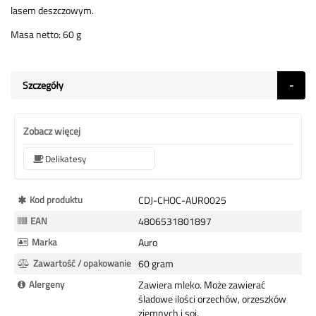
lasem deszczowym.
Masa netto: 60 g
Szczegóły
Zobacz więcej
Delikatesy
Więcej
Kod produktu
CDJ-CHOC-AUR0025
informacji
EAN
4806531801897
Marka
Auro
Zawartość / opakowanie
60 gram
Alergeny
Zawiera mleko. Może zawierać
śladowe ilości orzechów, orzeszków
ziemnych i soi.