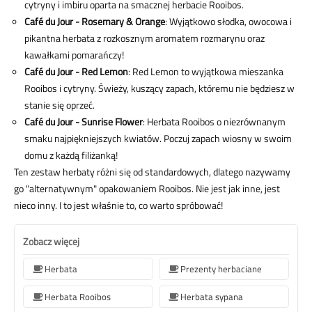
cytryny i imbiru oparta na smacznej herbacie Rooibos.
Café du Jour - Rosemary & Orange
: Wyjątkowo słodka, owocowa i
pikantna herbata z rozkosznym aromatem rozmarynu oraz
kawałkami pomarańczy!
Café du Jour - Red Lemon
: Red Lemon to wyjątkowa mieszanka
Rooibos i cytryny. Świeży, kuszący zapach, któremu nie będziesz w
stanie się oprzeć.
Café du Jour - Sunrise Flower
: Herbata Rooibos o niezrównanym
smaku najpiękniejszych kwiatów. Poczuj zapach wiosny w swoim
domu z każdą filiżanką!
Ten zestaw herbaty różni się od standardowych, dlatego nazywamy
go "alternatywnym" opakowaniem Rooibos. Nie jest jak inne, jest
nieco inny. I to jest właśnie to, co warto spróbować!
Zobacz więcej
Herbata
Prezenty herbaciane
Herbata Rooibos
Herbata sypana