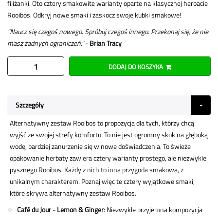
filiżanki. Oto cztery smakowite warianty oparte na klasycznej herbacie
Rooibos. Odkryj nowe smaki i zaskocz swoje kubki smakowe!
"Naucz się czegoś nowego. Spróbuj czegoś innego. Przekonaj się, że nie
masz żadnych ograniczeń."
-
Brian Tracy
DODAJ DO KOSZYKA
Szczegóły
Alternatywny zestaw Rooibos to propozycja dla tych, którzy chcą
wyjść ze swojej strefy komfortu. To nie jest ogromny skok na głęboką
wodę, bardziej zanurzenie się w nowe doświadczenia. To świeże
opakowanie herbaty zawiera cztery warianty prostego, ale niezwykle
pysznego Rooibos. Każdy z nich to inna przygoda smakowa, z
unikalnym charakterem. Poznaj więc te cztery wyjątkowe smaki,
które skrywa alternatywny zestaw Rooibos.
Café du Jour - Lemon & Ginger
: Niezwykle przyjemna kompozycja