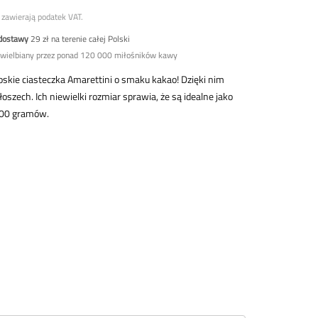
zawierają podatek VAT.
 dostawy
29 zł na terenie całej Polski
Uwielbiany przez ponad 120 000 miłośników kawy
skie ciasteczka Amarettini o smaku kakao! Dzięki nim
oszech. Ich niewielki rozmiar sprawia, że są idealne jako
200 gramów.