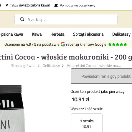
ł
Także
świeżo palona kawa
!
Pomoc w wyborze kawy
 palona kawa
Kawa
Herbata
Sprzęt i akcesoria
Delikatesy
Oceniono na
4.9
/
5
na podstawie
recenzji klientów Google
tini Cocoa - włoskie makaroniki - 200
Strona główna
Delikatesy
Amarettini Cocoa - włoskie ma...
Powiadom mnie gdy produkt 
Oceń ten produkt jako pierwszy
10.91 zł
Wybierz ilość sztuk:
1 sztuka
10,91