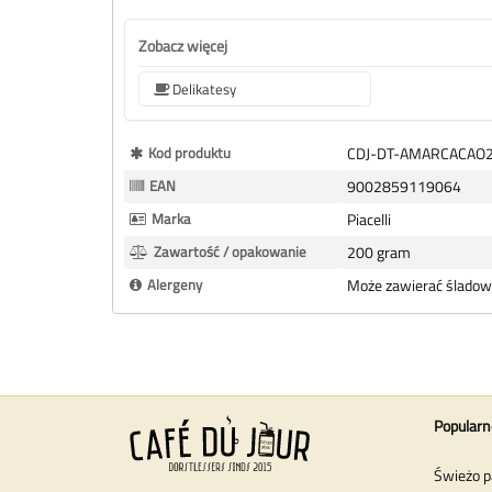
Zobacz więcej
Delikatesy
Więcej
Kod produktu
CDJ-DT-AMARCACAO
informacji
EAN
9002859119064
Marka
Piacelli
Zawartość / opakowanie
200 gram
Alergeny
Może zawierać śladowe 
Popularn
Świeżo p