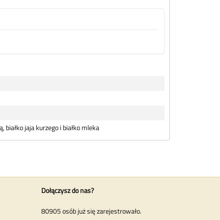
białko jaja kurzego i białko mleka
Dołączysz do nas?
80905 osób już się zarejestrowało.