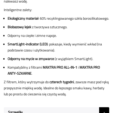
nalewasz wodę.
Inteligentne zalety:
Ekologiczny materiał
: 60% recyklingowanego szkła borosilikatowego.
Biobazowy lejek
z tworzywa sztucznego.
Odporny na ciepłe i zimne napoje.
SmartLight-indicator (LED)
: pokazuje, kiedy wymienić wkład (na
podstawie czasu i użytkowania).
Odporny na mycie w zmywarce
(z wyjątkiem SmartLight).
Kompatybilny z filtrami
MAXTRA PRO ALL-IN-1
i
MAXTRA PRO
ANTY-SZKARNE
.
Z filtrem, który wytrzymuje do
czterech tygodni
, zawsze masz pod ręką
przepysznie miękką wodę. Idealne do lepszego smaku kawy, herbaty
lub po prostu do cieszenia się czystą wodą.
Szczegóły