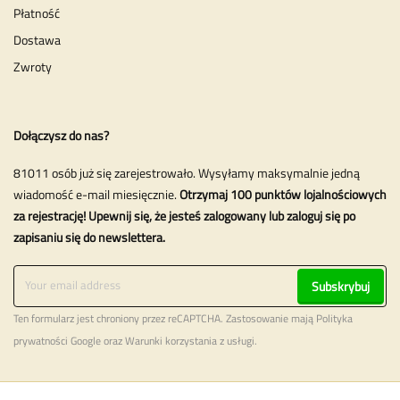
Płatność
Dostawa
Zwroty
Dołączysz do nas?
81011 osób już się zarejestrowało. Wysyłamy maksymalnie jedną
wiadomość e-mail miesięcznie.
Otrzymaj 100 punktów lojalnościowych
za rejestrację! Upewnij się, że jesteś zalogowany lub zaloguj się po
zapisaniu się do newslettera.
Subskrybuj
Ten formularz jest chroniony przez reCAPTCHA. Zastosowanie mają
Polityka
prywatności
Google oraz
Warunki korzystania z usługi
.