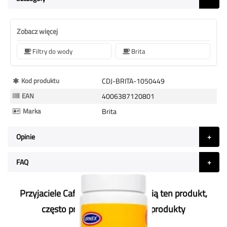
Zobacz więcej
Filtry do wody
Brita
Więcej
Kod produktu
CDJ-BRITA-1050449
informacji
EAN
4006387120801
Marka
Brita
Opinie
FAQ
Przyjaciele Café du Jour, którzy lubią ten produkt,
często przyjmują również te produkty