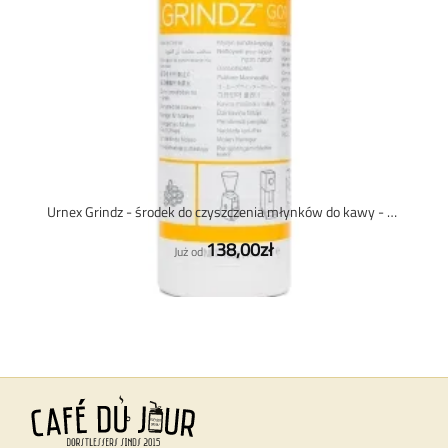
Urnex Grindz - środek do czyszczenia młynków do kawy - 430 gram
138,00zł
Już od