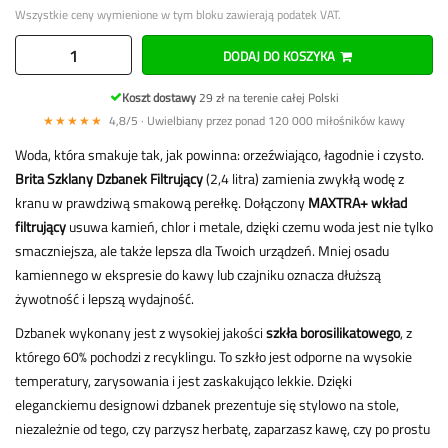
Wszystkie ceny wymienione w tym bloku zawierają podatek VAT.
DODAJ DO KOSZYKA
Koszt dostawy
29 zł na terenie całej Polski
★★★★★
4,8/5 · Uwielbiany przez ponad 120 000 miłośników kawy
Woda, która smakuje tak, jak powinna: orzeźwiająco, łagodnie i czysto.
Brita Szklany Dzbanek Filtrujący
(2,4 litra) zamienia zwykłą wodę z
kranu w prawdziwą smakową perełkę. Dołączony
MAXTRA+ wkład
filtrujący
usuwa kamień, chlor i metale, dzięki czemu woda jest nie tylko
smaczniejsza, ale także lepsza dla Twoich urządzeń. Mniej osadu
kamiennego w ekspresie do kawy lub czajniku oznacza dłuższą
żywotność i lepszą wydajność.
Dzbanek wykonany jest z wysokiej jakości
szkła borosilikatowego
, z
którego 60% pochodzi z recyklingu. To szkło jest odporne na wysokie
temperatury, zarysowania i jest zaskakująco lekkie. Dzięki
eleganckiemu designowi dzbanek prezentuje się stylowo na stole,
niezależnie od tego, czy parzysz herbatę, zaparzasz kawę, czy po prostu