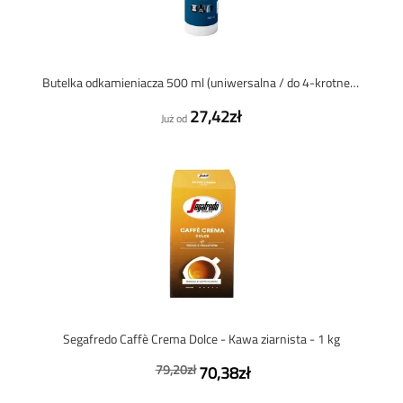
Butelka odkamieniacza 500 ml (uniwersalna / do 4-krotnego odkamieniania)
27,42zł
Już od
Segafredo Caffè Crema Dolce - Kawa ziarnista - 1 kg
79,20zł
70,38zł