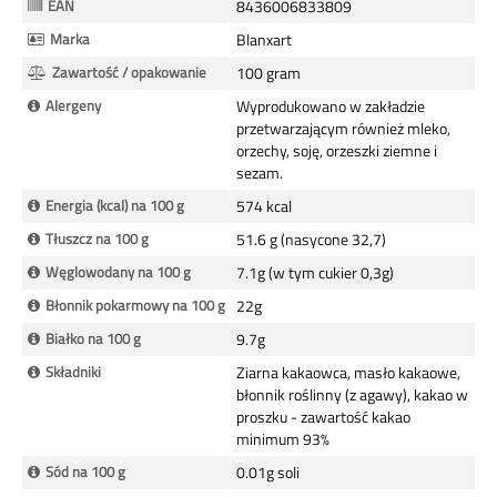
EAN
8436006833809
Marka
Blanxart
Zawartość / opakowanie
100 gram
Alergeny
Wyprodukowano w zakładzie
przetwarzającym również mleko,
orzechy, soję, orzeszki ziemne i
sezam.
Energia (kcal) na 100 g
574 kcal
Tłuszcz na 100 g
51.6 g (nasycone 32,7)
Węglowodany na 100 g
7.1g (w tym cukier 0,3g)
Błonnik pokarmowy na 100 g
22g
Białko na 100 g
9.7g
Składniki
Ziarna kakaowca, masło kakaowe,
błonnik roślinny (z agawy), kakao w
proszku - zawartość kakao
minimum 93%
Sód na 100 g
0.01g soli