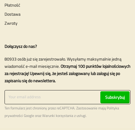
Płatność
Dostawa
Zwroty
Dołączysz do nas?
80933 osób już się zarejestrowało. Wysyłamy maksymalnie jedną
wiadomość e-mail miesięcznie.
Otrzymaj 100 punktów lojalnościowych
za rejestrację! Upewnij się, że jesteś zalogowany lub zaloguj się po
zapisaniu się do newslettera.
Subskrybuj
Ten formularz jest chroniony przez reCAPTCHA. Zastosowanie mają
Polityka
prywatności
Google oraz
Warunki korzystania z usługi
.