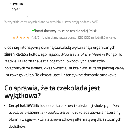
1 sztuka
20,61
Wszystkie ceny wymienione w tym bloku zawierają podatek VAT.
Koszt dostawy
29 zł na terenie całej Polski
★★★★★
4,8/5 · Uwielbiany przez ponad 120 000 miłośników kawy
Ciesz się intensywną ciemną czekoladą wykonaną z organicznych
ziaren kakao
z kultowego
regionu Mountains of the Moon
w Kongo. To
rzadkie kakao znane jest z bogatych, owocowych aromatów
połączonych ze świeżą kwasowością i subtelnymi nutami palonej kawy
i surowego kakao. To ekscytujące i intensywne doznanie smakowe.
Co sprawia, że ta czekolada jest
wyjątkowa?
Certyfikat SAASE:
bez dodatku cukrów i substancji słodzących
(sin
azúcares añadidos, sin edulcorantes
). Czekolada zawiera naturalny
błonnik z agawy, który stanowi zdrową alternatywę dla sztucznych
dodatków.