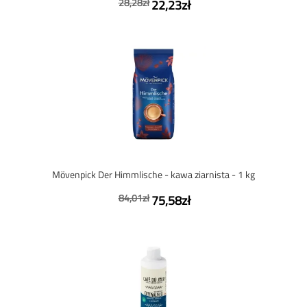
28,28zł
22,23zł
Mövenpick Der Himmlische - kawa ziarnista - 1 kg
84,01zł
75,58zł