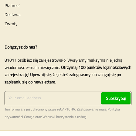
Płatność
Dostawa
Zwroty
Dołączysz do nas?
81011 osób już się zarejestrowało. Wysyłamy maksymalnie jedną
wiadomość e-mail miesięcznie.
Otrzymaj 100 punktów lojalnościowych
za rejestrację! Upewnij się, że jesteś zalogowany lub zaloguj się po
zapisaniu się do newslettera.
Subskrybuj
Ten formularz jest chroniony przez reCAPTCHA. Zastosowanie mają
Polityka
prywatności
Google oraz
Warunki korzystania z usługi
.